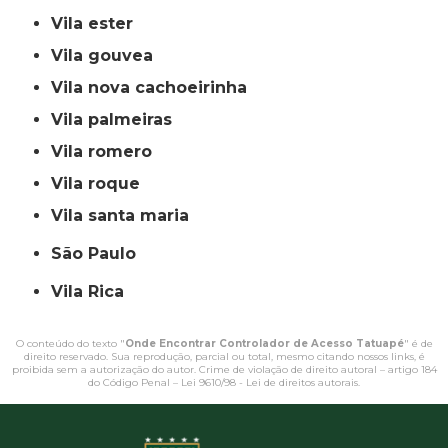
vila ester
vila gouvea
vila nova cachoeirinha
vila palmeiras
vila romero
vila roque
vila santa maria
São Paulo
Vila Rica
O conteúdo do texto "
Onde Encontrar Controlador de Acesso Tatuapé
" é de
direito reservado. Sua reprodução, parcial ou total, mesmo citando nossos links, é
proibida sem a autorização do autor. Crime de violação de direito autoral – artigo 184
do Código Penal –
Lei 9610/98 - Lei de direitos autorais
.