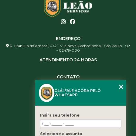
ENDEREÇO
R. Franklin do Amaral, 447 - Vila Nova Cachoeirinha - São Paulo - SP
- 02479-000
ATENDIMENTO 24 HORAS
CONTATO
(11) 3984-0344
OLÁ! FALE AGORA PELO
(11) 3461-5871
WHATSAPP
(11) 3984-0344
contato@leaoservicos.com.br
Insira seu telefone
MENU
Home
Selecione o assunto