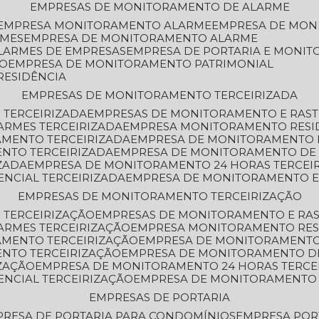
EMPRESAS DE MONITORAMENTO DE ALARME
EMPRESA MONITORAMENTO ALARME
EMPRESA DE MO
RMES
EMPRESA DE MONITORAMENTO ALARME
LARMES DE EMPRESAS
EMPRESA DE PORTARIA E MONI
TO
EMPRESA DE MONITORAMENTO PATRIMONIAL
RESIDÊNCIA
EMPRESAS DE MONITORAMENTO TERCEIRIZADA
 TERCEIRIZADA
EMPRESAS DE MONITORAMENTO E RAS
ARMES TERCEIRIZADA
EMPRESA MONITORAMENTO RESI
AMENTO TERCEIRIZADA
EMPRESA DE MONITORAMENTO 
ENTO TERCEIRIZADA
EMPRESA DE MONITORAMENTO DE
ZADA
EMPRESA DE MONITORAMENTO 24 HORAS TERCEI
ENCIAL TERCEIRIZADA
EMPRESA DE MONITORAMENTO E
EMPRESAS DE MONITORAMENTO TERCEIRIZAÇÃO
 TERCEIRIZAÇÃO
EMPRESAS DE MONITORAMENTO E RA
ARMES TERCEIRIZAÇÃO
EMPRESA MONITORAMENTO RES
AMENTO TERCEIRIZAÇÃO
EMPRESA DE MONITORAMENTO
ENTO TERCEIRIZAÇÃO
EMPRESA DE MONITORAMENTO D
ZAÇÃO
EMPRESA DE MONITORAMENTO 24 HORAS TERCE
ENCIAL TERCEIRIZAÇÃO
EMPRESA DE MONITORAMENTO 
EMPRESAS DE PORTARIA
PRESA DE PORTARIA PARA CONDOMÍNIOS
EMPRESA POR