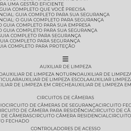
ARA UMA GESTÃO EFICIENTE
 GUIA COMPLETO QUE VOCÊ PRECISA
NCIAL: GUIA COMPLETO PARA SUA SEGURANÇA
NCIAL: O GUIA COMPLETO PARA SEGURANÇA
 O GUIA COMPLETO PARA SUA EMPRESA
: O GUIA COMPLETO PARA SUA SEGURANÇA
: GUIA COMPLETO PARA SEGURANÇA
: GUIA COMPLETO PARA SEGURANÇA
 GUIA COMPLETO PARA PROTEÇÃO
AUXILIAR DE LIMPEZA
O
AUXILIAR DE LIMPEZA NOTURNO
AUXILIAR DE LIMPEZ
TICULAR
AUXILIAR DE LIMPEZA ESCOLA
AUXILIAR LIMPEZ
XILIAR DE LIMPEZA EM CRECHE
AUXILIAR DE LIMPEZA E
CIRCUITOS DE CÂMERAS
IO
CIRCUITO DE CÂMERAS DE SEGURANÇA
CIRCUITO F
CIRCUITO DE CÂMERA PARA RESIDÊNCIA
CIRCUITO DE C
O DE CÂMERAS
CIRCUITO CÂMERA RESIDENCIAL
CIRCUI
ITO FECHADO
CONTROLADORES DE ACESSO