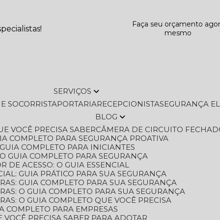
Faça seu orçamento ago
ecialistas!
mesmo
SERVIÇOS
L E SOCORRISTA
PORTARIA
RECEPCIONISTA
SEGURANÇA E
BLOG
QUE VOCÊ PRECISA SABER
CÂMERA DE CIRCUITO FECHAD
GUIA COMPLETO PARA SEGURANÇA PROATIVA
O GUIA COMPLETO PARA INICIANTES
 O GUIA COMPLETO PARA SEGURANÇA
 DE ACESSO: O GUIA ESSENCIAL
IAL: GUIA PRÁTICO PARA SUA SEGURANÇA
ORAS: GUIA COMPLETO PARA SUA SEGURANÇA
ORAS: O GUIA COMPLETO PARA SUA SEGURANÇA
RAS: O GUIA COMPLETO QUE VOCÊ PRECISA
UIA COMPLETO PARA EMPRESAS
E VOCÊ PRECISA SABER PARA ADOTAR