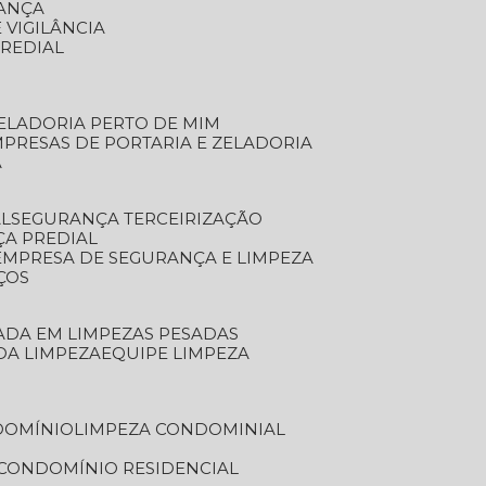
RANÇA
 VIGILÂNCIA
PREDIAL
ZELADORIA PERTO DE MIM
MPRESAS DE PORTARIA E ZELADORIA
A
AL
SEGURANÇA TERCEIRIZAÇÃO
ÇA PREDIAL
EMPRESA DE SEGURANÇA E LIMPEZA
ÇOS
ZADA EM LIMPEZAS PESADAS
 DA LIMPEZA
EQUIPE LIMPEZA
DOMÍNIO
LIMPEZA CONDOMINIAL
 CONDOMÍNIO RESIDENCIAL