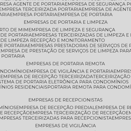
PRESA AGENTE DE PORTARIA
EMPRESA DE SEGURANÇA P
EMPRESA TERCEIRIZADA PORTARIA
EMPRESA DE AGENT
ARIA
EMPRESA PORTARIA
EMPRESA DE PORTARIA
EMPRESAS DE PORTARIA E LIMPEZA
ERTO DE MIM
EMPRESA DE LIMPEZA E SEGURANÇA
 DE PORTARIA
EMPRESAS TERCEIRIZADAS DE LIMPEZA E
S DE LIMPEZA RECEPÇÃO E MONITORAMENTO
DE PORTARIA
EMPRESAS PRESTADORAS DE SERVIÇOS DE 
EMPRESA DE PRESTAÇÃO DE SERVIÇOS DE LIMPEZA PA
E PORTARIA
EMPRESAS DE PORTARIA REMOTA
CONDOMÍNIO
EMPRESA DE VIGILÂNCIA E PORTARIA
EMPRE
A
EMPRESA DE RECEPÇÃO TERCEIRIZADA
TERCEIRIZAÇÃ
ISTEMA DE PORTARIA ELETRÔNICA PARA CONDOMÍNIOS
ÍNIOS RESIDENCIAIS
PORTARIA REMOTA PARA CONDOMÍ
EMPRESAS DE RECEPCIONISTAS
MÍNIOS
EMPRESA DE RECEPÇÃO PREDIAL
EMPRESA DE 
DE RECEPÇÃO
EMPRESA TERCEIRIZAÇÃO DE RECEPÇÃO
EMPRESAS TERCEIRIZADAS PARA RECEPCIONISTA
EMPRE
EMPRESAS DE VIGILÂNCIA