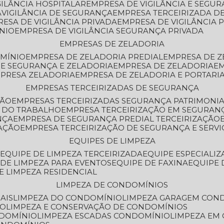
GILÂNCIA HOSPITALAR
EMPRESA DE VIGILÂNCIA E SEGU
A
VIGILÂNCIA DE SEGURANÇA
EMPRESA TERCEIRIZADA DE
RESA DE VIGILÂNCIA PRIVADA
EMPRESA DE VIGILÂNCIA 
ÔNIO
EMPRESA DE VIGILÂNCIA SEGURANÇA PRIVADA
EMPRESAS DE ZELADORIA
OMÍNIO
EMPRESA DE ZELADORIA PREDIAL
EMPRESA DE 
DE SEGURANÇA E ZELADORIA
EMPRESA DE ZELADORIA
E
MPRESA ZELADORIA
EMPRESA DE ZELADORIA E PORTARI
EMPRESAS TERCEIRIZADAS DE SEGURANÇA
ÇÃO
EMPRESAS TERCEIRIZADAS SEGURANÇA PATRIMONI
A DO TRABALHO
EMPRESA TERCEIRIZAÇÃO EM SEGURAN
NÇA
EMPRESA DE SEGURANÇA PREDIAL TERCEIRIZAÇÃO
ZAÇÃO
EMPRESA TERCEIRIZAÇÃO DE SEGURANÇA E SERVI
EQUIPES DE LIMPEZA
A
EQUIPE DE LIMPEZA TERCEIRIZADA
EQUIPE ESPECIALI
E DE LIMPEZA PARA EVENTOS
EQUIPE DE FAXINA
EQUIPE
DE LIMPEZA RESIDENCIAL
LIMPEZA DE CONDOMÍNIOS
AIS
LIMPEZA DO CONDOMÍNIO
LIMPEZA GARAGEM CON
IO
LIMPEZA E CONSERVAÇÃO DE CONDOMÍNIOS
NDOMÍNIO
LIMPEZA ESCADAS CONDOMÍNIO
LIMPEZA EM