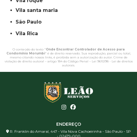
vila roque
vila santa maria
São Paulo
Vila Rica
O conteúdo do texto "
Onde Encontrar Controlador de Acesso para
Condomínio Morumbi
" é de direito reservado. Sua reprodução, parcial ou total,
mesmo citando nossos links, é proibida sem a autorização do autor. Crime de
violação de direito autoral – artigo 184 do Código Penal –
Lei 9610/98 - Lei de direitos
autorais
.
ENDEREÇO
R. Franklin do Amaral, 447 - Vila Nova Cachoeirinha - São Paulo - SP
- 02479-000