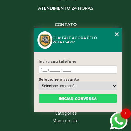
ATENDIMENTO 24 HORAS
CONTATO
(11) 3984-0344
OLÁ! FALE AGORA PELO
(11) 3461-5871
WHATSAPP
(11) 3984-0344
contato@leaoservicos.com.br
Insira seu telefone
MENU
Home
Selecione o assunto
Quem somos
Serviços
Blog
INICIAR CONVERSA
Contato
1
Categorias
Mapa do site