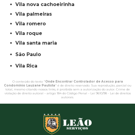
vila nova cachoeirinha
vila palmeiras
vila romero
vila roque
vila santa maria
São Paulo
Vila Rica
O conteúdo do texto "
Onde Encontrar Controlador de Acesso para
Condomínio Lauzane Paulista
" é de direito reservado. Sua reprodução, parcial ou
total, mesmo citando nossos links, é proibida sem a autorização do autor. Crime de
violação de direito autoral – artigo 184 do Código Penal –
Lei 9610/98 - Lei de direitos
autorais
.