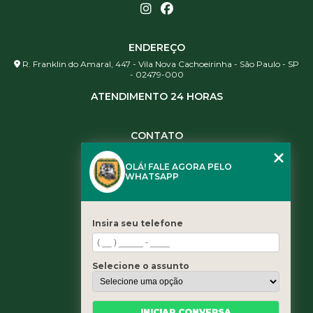
ENDEREÇO
R. Franklin do Amaral, 447 - Vila Nova Cachoeirinha - São Paulo - SP
- 02479-000
ATENDIMENTO 24 HORAS
CONTATO
(11) 3984-0344
OLÁ! FALE AGORA PELO
(11) 3461-5871
WHATSAPP
(11) 3984-0344
contato@leaoservicos.com.br
Insira seu telefone
MENU
Home
Selecione o assunto
Quem somos
Serviços
Blog
INICIAR CONVERSA