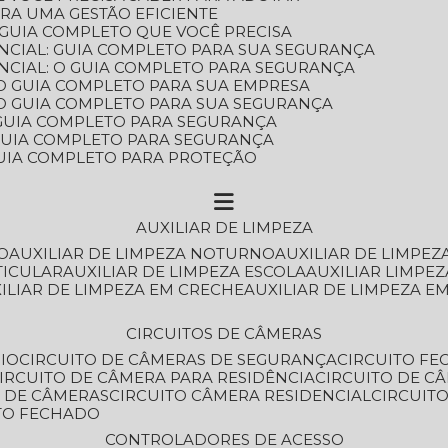
ARA UMA GESTÃO EFICIENTE
 GUIA COMPLETO QUE VOCÊ PRECISA
NCIAL: GUIA COMPLETO PARA SUA SEGURANÇA
NCIAL: O GUIA COMPLETO PARA SEGURANÇA
 O GUIA COMPLETO PARA SUA EMPRESA
: O GUIA COMPLETO PARA SUA SEGURANÇA
: GUIA COMPLETO PARA SEGURANÇA
: GUIA COMPLETO PARA SEGURANÇA
 GUIA COMPLETO PARA PROTEÇÃO
AUXILIAR DE LIMPEZA
O
AUXILIAR DE LIMPEZA NOTURNO
AUXILIAR DE LIMPEZ
TICULAR
AUXILIAR DE LIMPEZA ESCOLA
AUXILIAR LIMPEZ
XILIAR DE LIMPEZA EM CRECHE
AUXILIAR DE LIMPEZA E
CIRCUITOS DE CÂMERAS
IO
CIRCUITO DE CÂMERAS DE SEGURANÇA
CIRCUITO F
CIRCUITO DE CÂMERA PARA RESIDÊNCIA
CIRCUITO DE C
O DE CÂMERAS
CIRCUITO CÂMERA RESIDENCIAL
CIRCUI
ITO FECHADO
CONTROLADORES DE ACESSO