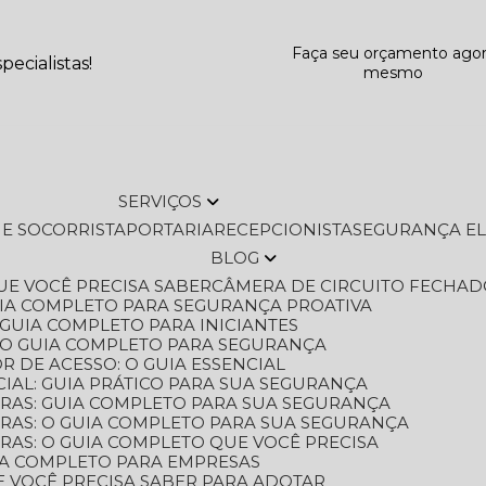
Faça seu orçamento ago
ecialistas!
mesmo
SERVIÇOS
L E SOCORRISTA
PORTARIA
RECEPCIONISTA
SEGURANÇA E
BLOG
QUE VOCÊ PRECISA SABER
CÂMERA DE CIRCUITO FECHAD
GUIA COMPLETO PARA SEGURANÇA PROATIVA
O GUIA COMPLETO PARA INICIANTES
 O GUIA COMPLETO PARA SEGURANÇA
 DE ACESSO: O GUIA ESSENCIAL
IAL: GUIA PRÁTICO PARA SUA SEGURANÇA
ORAS: GUIA COMPLETO PARA SUA SEGURANÇA
ORAS: O GUIA COMPLETO PARA SUA SEGURANÇA
RAS: O GUIA COMPLETO QUE VOCÊ PRECISA
UIA COMPLETO PARA EMPRESAS
E VOCÊ PRECISA SABER PARA ADOTAR