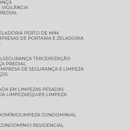
RANÇA
 VIGILÂNCIA
PREDIAL
ZELADORIA PERTO DE MIM
MPRESAS DE PORTARIA E ZELADORIA
A
AL
SEGURANÇA TERCEIRIZAÇÃO
ÇA PREDIAL
EMPRESA DE SEGURANÇA E LIMPEZA
ÇOS
ZADA EM LIMPEZAS PESADAS
 DA LIMPEZA
EQUIPE LIMPEZA
DOMÍNIO
LIMPEZA CONDOMINIAL
 CONDOMÍNIO RESIDENCIAL