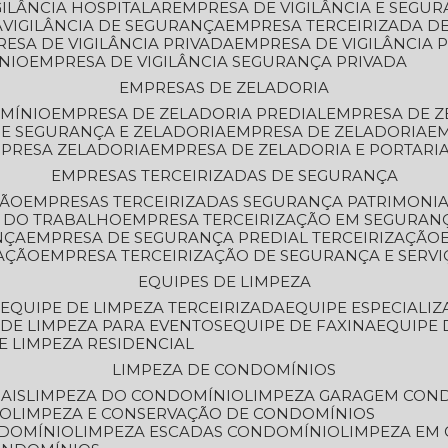
GILÂNCIA HOSPITALAR
EMPRESA DE VIGILÂNCIA E SEGU
A
VIGILÂNCIA DE SEGURANÇA
EMPRESA TERCEIRIZADA DE
RESA DE VIGILÂNCIA PRIVADA
EMPRESA DE VIGILÂNCIA 
ÔNIO
EMPRESA DE VIGILÂNCIA SEGURANÇA PRIVADA
EMPRESAS DE ZELADORIA
OMÍNIO
EMPRESA DE ZELADORIA PREDIAL
EMPRESA DE 
DE SEGURANÇA E ZELADORIA
EMPRESA DE ZELADORIA
E
MPRESA ZELADORIA
EMPRESA DE ZELADORIA E PORTARI
EMPRESAS TERCEIRIZADAS DE SEGURANÇA
ÇÃO
EMPRESAS TERCEIRIZADAS SEGURANÇA PATRIMONI
A DO TRABALHO
EMPRESA TERCEIRIZAÇÃO EM SEGURAN
NÇA
EMPRESA DE SEGURANÇA PREDIAL TERCEIRIZAÇÃO
ZAÇÃO
EMPRESA TERCEIRIZAÇÃO DE SEGURANÇA E SERVI
EQUIPES DE LIMPEZA
A
EQUIPE DE LIMPEZA TERCEIRIZADA
EQUIPE ESPECIALI
E DE LIMPEZA PARA EVENTOS
EQUIPE DE FAXINA
EQUIPE
DE LIMPEZA RESIDENCIAL
LIMPEZA DE CONDOMÍNIOS
AIS
LIMPEZA DO CONDOMÍNIO
LIMPEZA GARAGEM CON
IO
LIMPEZA E CONSERVAÇÃO DE CONDOMÍNIOS
NDOMÍNIO
LIMPEZA ESCADAS CONDOMÍNIO
LIMPEZA EM