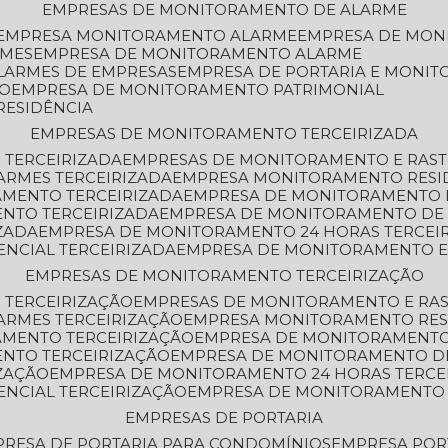
EMPRESAS DE MONITORAMENTO DE ALARME
EMPRESA MONITORAMENTO ALARME
EMPRESA DE MO
RMES
EMPRESA DE MONITORAMENTO ALARME
LARMES DE EMPRESAS
EMPRESA DE PORTARIA E MONI
TO
EMPRESA DE MONITORAMENTO PATRIMONIAL
RESIDÊNCIA
EMPRESAS DE MONITORAMENTO TERCEIRIZADA
 TERCEIRIZADA
EMPRESAS DE MONITORAMENTO E RAS
ARMES TERCEIRIZADA
EMPRESA MONITORAMENTO RESI
AMENTO TERCEIRIZADA
EMPRESA DE MONITORAMENTO 
ENTO TERCEIRIZADA
EMPRESA DE MONITORAMENTO DE
ZADA
EMPRESA DE MONITORAMENTO 24 HORAS TERCEI
ENCIAL TERCEIRIZADA
EMPRESA DE MONITORAMENTO E
EMPRESAS DE MONITORAMENTO TERCEIRIZAÇÃO
 TERCEIRIZAÇÃO
EMPRESAS DE MONITORAMENTO E RA
ARMES TERCEIRIZAÇÃO
EMPRESA MONITORAMENTO RES
AMENTO TERCEIRIZAÇÃO
EMPRESA DE MONITORAMENTO
ENTO TERCEIRIZAÇÃO
EMPRESA DE MONITORAMENTO D
ZAÇÃO
EMPRESA DE MONITORAMENTO 24 HORAS TERCE
ENCIAL TERCEIRIZAÇÃO
EMPRESA DE MONITORAMENTO 
EMPRESAS DE PORTARIA
PRESA DE PORTARIA PARA CONDOMÍNIOS
EMPRESA POR