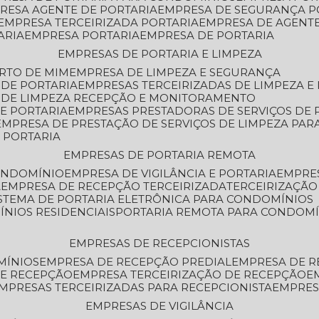
PRESA AGENTE DE PORTARIA
EMPRESA DE SEGURANÇA P
EMPRESA TERCEIRIZADA PORTARIA
EMPRESA DE AGENT
ARIA
EMPRESA PORTARIA
EMPRESA DE PORTARIA
EMPRESAS DE PORTARIA E LIMPEZA
ERTO DE MIM
EMPRESA DE LIMPEZA E SEGURANÇA
 DE PORTARIA
EMPRESAS TERCEIRIZADAS DE LIMPEZA E
S DE LIMPEZA RECEPÇÃO E MONITORAMENTO
DE PORTARIA
EMPRESAS PRESTADORAS DE SERVIÇOS DE 
EMPRESA DE PRESTAÇÃO DE SERVIÇOS DE LIMPEZA PA
E PORTARIA
EMPRESAS DE PORTARIA REMOTA
CONDOMÍNIO
EMPRESA DE VIGILÂNCIA E PORTARIA
EMPRE
A
EMPRESA DE RECEPÇÃO TERCEIRIZADA
TERCEIRIZAÇÃ
ISTEMA DE PORTARIA ELETRÔNICA PARA CONDOMÍNIOS
ÍNIOS RESIDENCIAIS
PORTARIA REMOTA PARA CONDOMÍ
EMPRESAS DE RECEPCIONISTAS
MÍNIOS
EMPRESA DE RECEPÇÃO PREDIAL
EMPRESA DE 
DE RECEPÇÃO
EMPRESA TERCEIRIZAÇÃO DE RECEPÇÃO
EMPRESAS TERCEIRIZADAS PARA RECEPCIONISTA
EMPRE
EMPRESAS DE VIGILÂNCIA