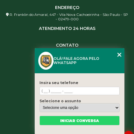
ENDEREÇO
R. Franklin do Amaral, 447 - Vila Nova Cachoeirinha - São Paulo - SP
- 02479-000
ATENDIMENTO 24 HORAS
CONTATO
(11) 3984-0344
OLÁ! FALE AGORA PELO
(11) 3461-5871
WHATSAPP
(11) 3984-0344
contato@leaoservicos.com.br
Insira seu telefone
MENU
Home
Selecione o assunto
Quem somos
Serviços
Blog
INICIAR CONVERSA
Contato