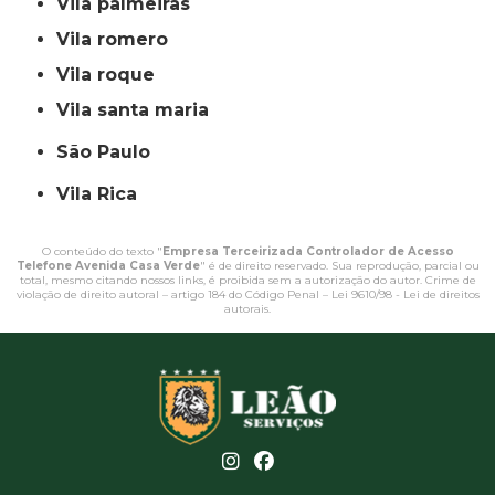
vila palmeiras
vila romero
vila roque
vila santa maria
São Paulo
Vila Rica
O conteúdo do texto "
Empresa Terceirizada Controlador de Acesso
Telefone Avenida Casa Verde
" é de direito reservado. Sua reprodução, parcial ou
total, mesmo citando nossos links, é proibida sem a autorização do autor. Crime de
violação de direito autoral – artigo 184 do Código Penal –
Lei 9610/98 - Lei de direitos
autorais
.