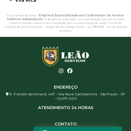
Vila Rica
O conteúdo do texto "
Empresa Especializada em Controlador de Acesso
Telefone Indianópolis
" é de direito reservado. Sua reprodução, parcial ou total,
mesmo citando nossos links, é proibida sem a autorização do autor. Crime de
violação de direito autoral – artigo 184 do Código Penal –
Lei 9610/98 - Lei de direitos
autorais
.
ENDEREÇO
R. Franklin do Amaral, 447 - Vila Nova Cachoeirinha - São Paulo - SP
- 02479-000
ATENDIMENTO 24 HORAS
CONTATO
(11) 3984-0344