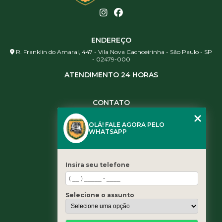
ENDEREÇO
R. Franklin do Amaral, 447 - Vila Nova Cachoeirinha - São Paulo - SP
- 02479-000
ATENDIMENTO 24 HORAS
CONTATO
(11) 3984-0344
OLÁ! FALE AGORA PELO
(11) 3461-5871
WHATSAPP
(11) 3984-0344
contato@leaoservicos.com.br
Insira seu telefone
MENU
Home
Selecione o assunto
Quem somos
Serviços