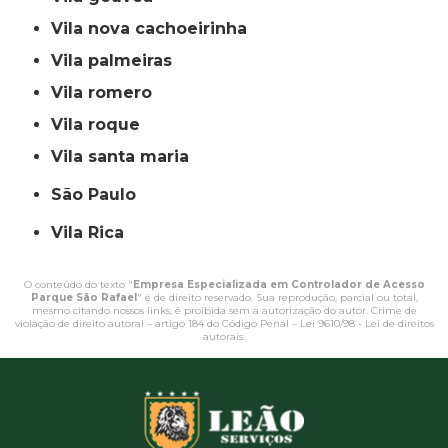
vila nova cachoeirinha
vila palmeiras
vila romero
vila roque
vila santa maria
São Paulo
Vila Rica
O conteúdo do texto "
Empresa Especializada em Controlador de Acesso
Parque São Rafael
" é de direito reservado. Sua reprodução, parcial ou total,
mesmo citando nossos links, é proibida sem a autorização do autor. Crime de
violação de direito autoral – artigo 184 do Código Penal –
Lei 9610/98 - Lei de direitos
autorais
.