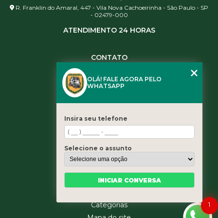
R. Franklin do Amaral, 447 - Vila Nova Cachoeirinha - São Paulo - SP
- 02479-000
ATENDIMENTO 24 HORAS
CONTATO
(11) 3984-0344
OLÁ! FALE AGORA PELO
(11) 3461-5871
WHATSAPP
(11) 3984-0344
contato@leaoservicos.com.br
Insira seu telefone
MENU
Home
Selecione o assunto
Quem somos
Serviços
Blog
INICIAR CONVERSA
Contato
1
Categorias
Mapa do site