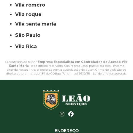
vila romero
vila roque
vila santa maria
São Paulo
Vila Rica
O conteúdo do texto "
Empresa Especialista em Controlador de Acesso Vila
Santa Maria
" é de direito reservado. Sua reprodução, parcial ou total, mesmo
citando nossos links, é proibida sem a autorização do autor. Crime de violação de
direito autoral – artigo 184 do Código Penal –
Lei 9610/98 - Lei de direitos autorais
.
ENDEREÇO