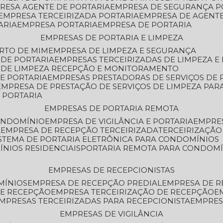
PRESA AGENTE DE PORTARIA
EMPRESA DE SEGURANÇA P
EMPRESA TERCEIRIZADA PORTARIA
EMPRESA DE AGENT
ARIA
EMPRESA PORTARIA
EMPRESA DE PORTARIA
EMPRESAS DE PORTARIA E LIMPEZA
ERTO DE MIM
EMPRESA DE LIMPEZA E SEGURANÇA
 DE PORTARIA
EMPRESAS TERCEIRIZADAS DE LIMPEZA E
S DE LIMPEZA RECEPÇÃO E MONITORAMENTO
DE PORTARIA
EMPRESAS PRESTADORAS DE SERVIÇOS DE 
EMPRESA DE PRESTAÇÃO DE SERVIÇOS DE LIMPEZA PA
E PORTARIA
EMPRESAS DE PORTARIA REMOTA
CONDOMÍNIO
EMPRESA DE VIGILÂNCIA E PORTARIA
EMPRE
A
EMPRESA DE RECEPÇÃO TERCEIRIZADA
TERCEIRIZAÇÃ
ISTEMA DE PORTARIA ELETRÔNICA PARA CONDOMÍNIOS
ÍNIOS RESIDENCIAIS
PORTARIA REMOTA PARA CONDOMÍ
EMPRESAS DE RECEPCIONISTAS
MÍNIOS
EMPRESA DE RECEPÇÃO PREDIAL
EMPRESA DE 
DE RECEPÇÃO
EMPRESA TERCEIRIZAÇÃO DE RECEPÇÃO
EMPRESAS TERCEIRIZADAS PARA RECEPCIONISTA
EMPRE
EMPRESAS DE VIGILÂNCIA