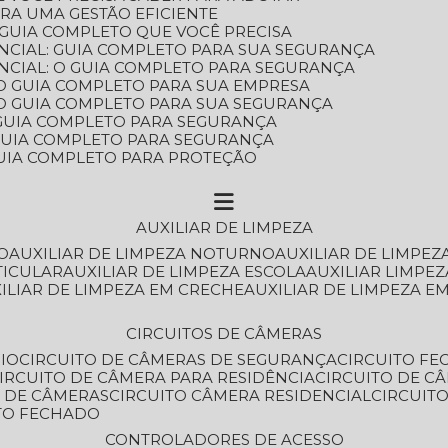
ARA UMA GESTÃO EFICIENTE
 GUIA COMPLETO QUE VOCÊ PRECISA
NCIAL: GUIA COMPLETO PARA SUA SEGURANÇA
NCIAL: O GUIA COMPLETO PARA SEGURANÇA
 O GUIA COMPLETO PARA SUA EMPRESA
: O GUIA COMPLETO PARA SUA SEGURANÇA
: GUIA COMPLETO PARA SEGURANÇA
: GUIA COMPLETO PARA SEGURANÇA
 GUIA COMPLETO PARA PROTEÇÃO
AUXILIAR DE LIMPEZA
O
AUXILIAR DE LIMPEZA NOTURNO
AUXILIAR DE LIMPEZ
TICULAR
AUXILIAR DE LIMPEZA ESCOLA
AUXILIAR LIMPEZ
XILIAR DE LIMPEZA EM CRECHE
AUXILIAR DE LIMPEZA E
CIRCUITOS DE CÂMERAS
IO
CIRCUITO DE CÂMERAS DE SEGURANÇA
CIRCUITO F
CIRCUITO DE CÂMERA PARA RESIDÊNCIA
CIRCUITO DE C
O DE CÂMERAS
CIRCUITO CÂMERA RESIDENCIAL
CIRCUI
ITO FECHADO
CONTROLADORES DE ACESSO