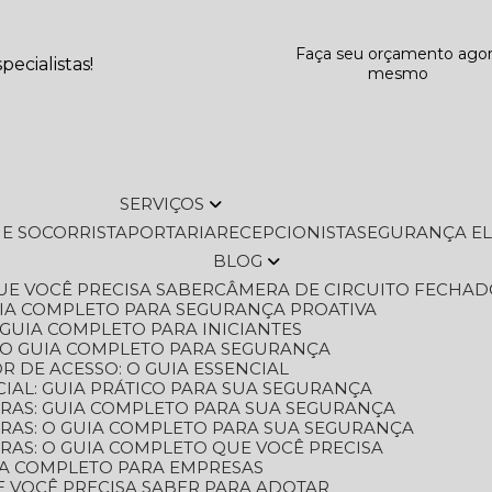
Faça seu orçamento ago
ecialistas!
mesmo
SERVIÇOS
L E SOCORRISTA
PORTARIA
RECEPCIONISTA
SEGURANÇA E
BLOG
QUE VOCÊ PRECISA SABER
CÂMERA DE CIRCUITO FECHAD
GUIA COMPLETO PARA SEGURANÇA PROATIVA
O GUIA COMPLETO PARA INICIANTES
 O GUIA COMPLETO PARA SEGURANÇA
 DE ACESSO: O GUIA ESSENCIAL
IAL: GUIA PRÁTICO PARA SUA SEGURANÇA
ORAS: GUIA COMPLETO PARA SUA SEGURANÇA
ORAS: O GUIA COMPLETO PARA SUA SEGURANÇA
RAS: O GUIA COMPLETO QUE VOCÊ PRECISA
UIA COMPLETO PARA EMPRESAS
E VOCÊ PRECISA SABER PARA ADOTAR