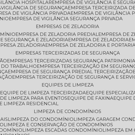
GILÂNCIA HOSPITALAR
EMPRESA DE VIGILÂNCIA E SEGU
A
VIGILÂNCIA DE SEGURANÇA
EMPRESA TERCEIRIZADA DE
RESA DE VIGILÂNCIA PRIVADA
EMPRESA DE VIGILÂNCIA 
ÔNIO
EMPRESA DE VIGILÂNCIA SEGURANÇA PRIVADA
EMPRESAS DE ZELADORIA
OMÍNIO
EMPRESA DE ZELADORIA PREDIAL
EMPRESA DE 
DE SEGURANÇA E ZELADORIA
EMPRESA DE ZELADORIA
E
MPRESA ZELADORIA
EMPRESA DE ZELADORIA E PORTARI
EMPRESAS TERCEIRIZADAS DE SEGURANÇA
ÇÃO
EMPRESAS TERCEIRIZADAS SEGURANÇA PATRIMONI
A DO TRABALHO
EMPRESA TERCEIRIZAÇÃO EM SEGURAN
NÇA
EMPRESA DE SEGURANÇA PREDIAL TERCEIRIZAÇÃO
ZAÇÃO
EMPRESA TERCEIRIZAÇÃO DE SEGURANÇA E SERVI
EQUIPES DE LIMPEZA
A
EQUIPE DE LIMPEZA TERCEIRIZADA
EQUIPE ESPECIALI
E DE LIMPEZA PARA EVENTOS
EQUIPE DE FAXINA
EQUIPE
DE LIMPEZA RESIDENCIAL
LIMPEZA DE CONDOMÍNIOS
AIS
LIMPEZA DO CONDOMÍNIO
LIMPEZA GARAGEM CON
IO
LIMPEZA E CONSERVAÇÃO DE CONDOMÍNIOS
NDOMÍNIO
LIMPEZA ESCADAS CONDOMÍNIO
LIMPEZA EM