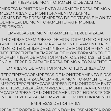
EMPRESAS DE MONITORAMENTO DE ALARME
EMPRESA MONITORAMENTO ALARME
EMPRESA DE MO
RMES
EMPRESA DE MONITORAMENTO ALARME
LARMES DE EMPRESAS
EMPRESA DE PORTARIA E MONI
TO
EMPRESA DE MONITORAMENTO PATRIMONIAL
RESIDÊNCIA
EMPRESAS DE MONITORAMENTO TERCEIRIZADA
 TERCEIRIZADA
EMPRESAS DE MONITORAMENTO E RAS
ARMES TERCEIRIZADA
EMPRESA MONITORAMENTO RESI
AMENTO TERCEIRIZADA
EMPRESA DE MONITORAMENTO 
ENTO TERCEIRIZADA
EMPRESA DE MONITORAMENTO DE
ZADA
EMPRESA DE MONITORAMENTO 24 HORAS TERCEI
ENCIAL TERCEIRIZADA
EMPRESA DE MONITORAMENTO E
EMPRESAS DE MONITORAMENTO TERCEIRIZAÇÃO
 TERCEIRIZAÇÃO
EMPRESAS DE MONITORAMENTO E RA
ARMES TERCEIRIZAÇÃO
EMPRESA MONITORAMENTO RES
AMENTO TERCEIRIZAÇÃO
EMPRESA DE MONITORAMENTO
ENTO TERCEIRIZAÇÃO
EMPRESA DE MONITORAMENTO D
ZAÇÃO
EMPRESA DE MONITORAMENTO 24 HORAS TERCE
ENCIAL TERCEIRIZAÇÃO
EMPRESA DE MONITORAMENTO 
EMPRESAS DE PORTARIA
PRESA DE PORTARIA PARA CONDOMÍNIOS
EMPRESA POR