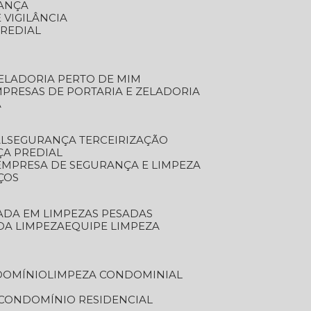
RANÇA
 VIGILÂNCIA
PREDIAL
ZELADORIA PERTO DE MIM
MPRESAS DE PORTARIA E ZELADORIA
A
AL
SEGURANÇA TERCEIRIZAÇÃO
ÇA PREDIAL
EMPRESA DE SEGURANÇA E LIMPEZA
ÇOS
ZADA EM LIMPEZAS PESADAS
 DA LIMPEZA
EQUIPE LIMPEZA
DOMÍNIO
LIMPEZA CONDOMINIAL
 CONDOMÍNIO RESIDENCIAL