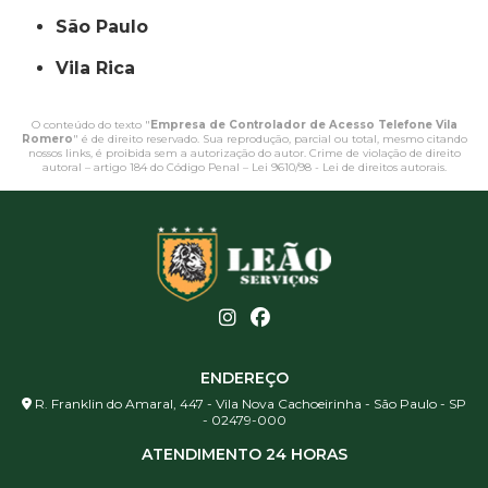
São Paulo
Vila Rica
O conteúdo do texto "
Empresa de Controlador de Acesso Telefone Vila
Romero
" é de direito reservado. Sua reprodução, parcial ou total, mesmo citando
nossos links, é proibida sem a autorização do autor. Crime de violação de direito
autoral – artigo 184 do Código Penal –
Lei 9610/98 - Lei de direitos autorais
.
ENDEREÇO
R. Franklin do Amaral, 447 - Vila Nova Cachoeirinha - São Paulo - SP
- 02479-000
ATENDIMENTO 24 HORAS