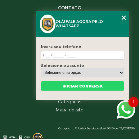
CONTATO
(11) 3984-0344
OLÁ! FALE AGORA PELO
(11) 3461-5871
WHATSAPP
(11) 3984-0344
contato@leaoservicos.com.br
Insira seu telefone
MENU
Home
Selecione o assunto
Quem somos
Serviços
Blog
INICIAR CONVERSA
Contato
Categorias
1
Mapa do site
Copyright © Leão Serviços. (Lei 9610 de 19/02/1998)
HTML
CSS