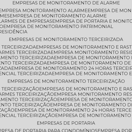
EMPRESAS DE MONITORAMENTO DE ALARME
EMPRESA MONITORAMENTO ALARME
EMPRESA DE MO
RMES
EMPRESA DE MONITORAMENTO ALARME
LARMES DE EMPRESAS
EMPRESA DE PORTARIA E MONI
TO
EMPRESA DE MONITORAMENTO PATRIMONIAL
RESIDÊNCIA
EMPRESAS DE MONITORAMENTO TERCEIRIZADA
 TERCEIRIZADA
EMPRESAS DE MONITORAMENTO E RAS
ARMES TERCEIRIZADA
EMPRESA MONITORAMENTO RESI
AMENTO TERCEIRIZADA
EMPRESA DE MONITORAMENTO 
ENTO TERCEIRIZADA
EMPRESA DE MONITORAMENTO DE
ZADA
EMPRESA DE MONITORAMENTO 24 HORAS TERCEI
ENCIAL TERCEIRIZADA
EMPRESA DE MONITORAMENTO E
EMPRESAS DE MONITORAMENTO TERCEIRIZAÇÃO
 TERCEIRIZAÇÃO
EMPRESAS DE MONITORAMENTO E RA
ARMES TERCEIRIZAÇÃO
EMPRESA MONITORAMENTO RES
AMENTO TERCEIRIZAÇÃO
EMPRESA DE MONITORAMENTO
ENTO TERCEIRIZAÇÃO
EMPRESA DE MONITORAMENTO D
ZAÇÃO
EMPRESA DE MONITORAMENTO 24 HORAS TERCE
ENCIAL TERCEIRIZAÇÃO
EMPRESA DE MONITORAMENTO 
EMPRESAS DE PORTARIA
PRESA DE PORTARIA PARA CONDOMÍNIOS
EMPRESA POR