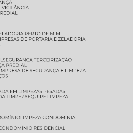
RANÇA
 VIGILÂNCIA
PREDIAL
ZELADORIA PERTO DE MIM
MPRESAS DE PORTARIA E ZELADORIA
A
AL
SEGURANÇA TERCEIRIZAÇÃO
ÇA PREDIAL
EMPRESA DE SEGURANÇA E LIMPEZA
ÇOS
ZADA EM LIMPEZAS PESADAS
 DA LIMPEZA
EQUIPE LIMPEZA
DOMÍNIO
LIMPEZA CONDOMINIAL
 CONDOMÍNIO RESIDENCIAL