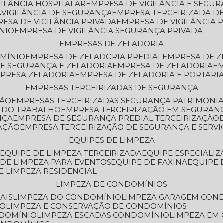
GILÂNCIA HOSPITALAR
EMPRESA DE VIGILÂNCIA E SEGU
A
VIGILÂNCIA DE SEGURANÇA
EMPRESA TERCEIRIZADA DE
RESA DE VIGILÂNCIA PRIVADA
EMPRESA DE VIGILÂNCIA 
ÔNIO
EMPRESA DE VIGILÂNCIA SEGURANÇA PRIVADA
EMPRESAS DE ZELADORIA
OMÍNIO
EMPRESA DE ZELADORIA PREDIAL
EMPRESA DE 
DE SEGURANÇA E ZELADORIA
EMPRESA DE ZELADORIA
E
MPRESA ZELADORIA
EMPRESA DE ZELADORIA E PORTARI
EMPRESAS TERCEIRIZADAS DE SEGURANÇA
ÇÃO
EMPRESAS TERCEIRIZADAS SEGURANÇA PATRIMONI
A DO TRABALHO
EMPRESA TERCEIRIZAÇÃO EM SEGURAN
NÇA
EMPRESA DE SEGURANÇA PREDIAL TERCEIRIZAÇÃO
ZAÇÃO
EMPRESA TERCEIRIZAÇÃO DE SEGURANÇA E SERVI
EQUIPES DE LIMPEZA
A
EQUIPE DE LIMPEZA TERCEIRIZADA
EQUIPE ESPECIALI
E DE LIMPEZA PARA EVENTOS
EQUIPE DE FAXINA
EQUIPE
DE LIMPEZA RESIDENCIAL
LIMPEZA DE CONDOMÍNIOS
AIS
LIMPEZA DO CONDOMÍNIO
LIMPEZA GARAGEM CON
IO
LIMPEZA E CONSERVAÇÃO DE CONDOMÍNIOS
NDOMÍNIO
LIMPEZA ESCADAS CONDOMÍNIO
LIMPEZA EM