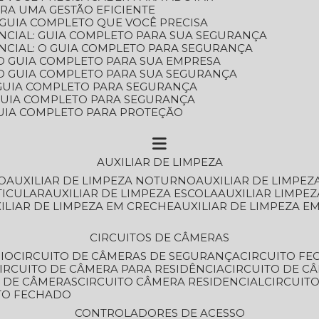
ARA UMA GESTÃO EFICIENTE
 GUIA COMPLETO QUE VOCÊ PRECISA
NCIAL: GUIA COMPLETO PARA SUA SEGURANÇA
NCIAL: O GUIA COMPLETO PARA SEGURANÇA
 O GUIA COMPLETO PARA SUA EMPRESA
: O GUIA COMPLETO PARA SUA SEGURANÇA
: GUIA COMPLETO PARA SEGURANÇA
: GUIA COMPLETO PARA SEGURANÇA
 GUIA COMPLETO PARA PROTEÇÃO
AUXILIAR DE LIMPEZA
O
AUXILIAR DE LIMPEZA NOTURNO
AUXILIAR DE LIMPEZ
TICULAR
AUXILIAR DE LIMPEZA ESCOLA
AUXILIAR LIMPEZ
XILIAR DE LIMPEZA EM CRECHE
AUXILIAR DE LIMPEZA E
CIRCUITOS DE CÂMERAS
IO
CIRCUITO DE CÂMERAS DE SEGURANÇA
CIRCUITO F
CIRCUITO DE CÂMERA PARA RESIDÊNCIA
CIRCUITO DE C
O DE CÂMERAS
CIRCUITO CÂMERA RESIDENCIAL
CIRCUI
ITO FECHADO
CONTROLADORES DE ACESSO