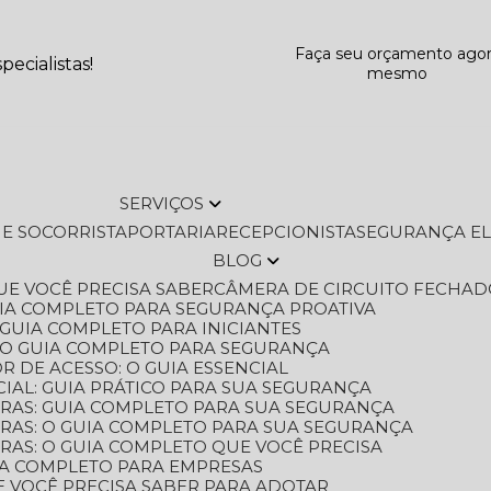
Faça seu orçamento ago
ecialistas!
mesmo
SERVIÇOS
L E SOCORRISTA
PORTARIA
RECEPCIONISTA
SEGURANÇA E
BLOG
QUE VOCÊ PRECISA SABER
CÂMERA DE CIRCUITO FECHAD
GUIA COMPLETO PARA SEGURANÇA PROATIVA
O GUIA COMPLETO PARA INICIANTES
 O GUIA COMPLETO PARA SEGURANÇA
 DE ACESSO: O GUIA ESSENCIAL
IAL: GUIA PRÁTICO PARA SUA SEGURANÇA
ORAS: GUIA COMPLETO PARA SUA SEGURANÇA
ORAS: O GUIA COMPLETO PARA SUA SEGURANÇA
RAS: O GUIA COMPLETO QUE VOCÊ PRECISA
UIA COMPLETO PARA EMPRESAS
E VOCÊ PRECISA SABER PARA ADOTAR