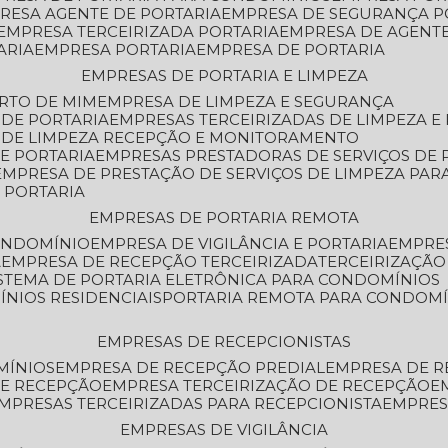
PRESA AGENTE DE PORTARIA
EMPRESA DE SEGURANÇA P
EMPRESA TERCEIRIZADA PORTARIA
EMPRESA DE AGENT
ARIA
EMPRESA PORTARIA
EMPRESA DE PORTARIA
EMPRESAS DE PORTARIA E LIMPEZA
ERTO DE MIM
EMPRESA DE LIMPEZA E SEGURANÇA
 DE PORTARIA
EMPRESAS TERCEIRIZADAS DE LIMPEZA E
S DE LIMPEZA RECEPÇÃO E MONITORAMENTO
DE PORTARIA
EMPRESAS PRESTADORAS DE SERVIÇOS DE 
EMPRESA DE PRESTAÇÃO DE SERVIÇOS DE LIMPEZA PA
E PORTARIA
EMPRESAS DE PORTARIA REMOTA
CONDOMÍNIO
EMPRESA DE VIGILÂNCIA E PORTARIA
EMPRE
A
EMPRESA DE RECEPÇÃO TERCEIRIZADA
TERCEIRIZAÇÃ
ISTEMA DE PORTARIA ELETRÔNICA PARA CONDOMÍNIOS
ÍNIOS RESIDENCIAIS
PORTARIA REMOTA PARA CONDOMÍ
EMPRESAS DE RECEPCIONISTAS
MÍNIOS
EMPRESA DE RECEPÇÃO PREDIAL
EMPRESA DE 
DE RECEPÇÃO
EMPRESA TERCEIRIZAÇÃO DE RECEPÇÃO
EMPRESAS TERCEIRIZADAS PARA RECEPCIONISTA
EMPRE
EMPRESAS DE VIGILÂNCIA