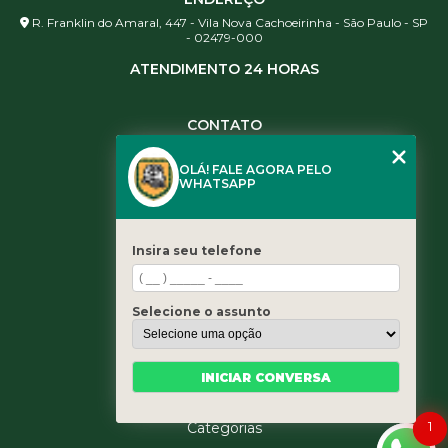
R. Franklin do Amaral, 447 - Vila Nova Cachoeirinha - São Paulo - SP
- 02479-000
ATENDIMENTO 24 HORAS
CONTATO
(11) 3984-0344
OLÁ! FALE AGORA PELO
(11) 3461-5871
WHATSAPP
(11) 3984-0344
contato@leaoservicos.com.br
Insira seu telefone
MENU
Home
Selecione o assunto
Quem somos
Serviços
Blog
INICIAR CONVERSA
Contato
1
Categorias