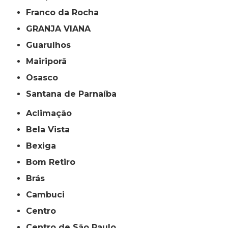
Franco da Rocha
GRANJA VIANA
Guarulhos
Mairiporã
Osasco
Santana de Parnaíba
Aclimação
Bela Vista
Bexiga
Bom Retiro
Brás
Cambuci
Centro
Centro de São Paulo