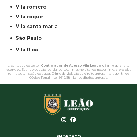
vila romero
vila roque
vila santa maria
São Paulo
Vila Rica
O conteúdo do texto "
Controlador de Acesso Vila Leopoldina
" é de direito
reservado. Sua reprodução, parcial ou total, mesmo citando nossos links, é proibida
sem a autorização do autor. Crime de violação de direito autoral – artigo 184 do
Código Penal –
Lei 9610/98 - Lei de direitos autorais
.
ENDEREÇO