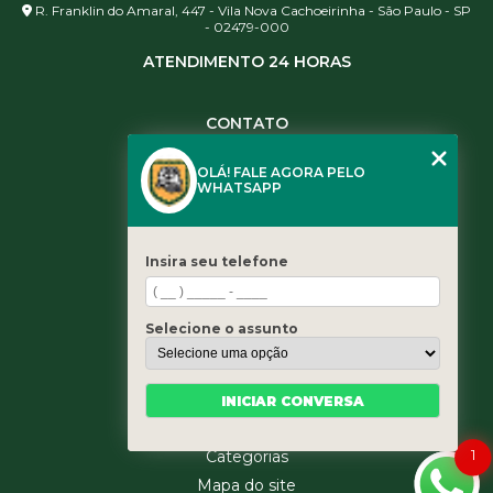
R. Franklin do Amaral, 447 - Vila Nova Cachoeirinha - São Paulo - SP
- 02479-000
ATENDIMENTO 24 HORAS
CONTATO
(11) 3984-0344
OLÁ! FALE AGORA PELO
(11) 3461-5871
WHATSAPP
(11) 3984-0344
contato@leaoservicos.com.br
Insira seu telefone
MENU
Home
Selecione o assunto
Quem somos
Serviços
Blog
INICIAR CONVERSA
Contato
1
Categorias
Mapa do site