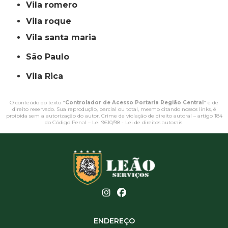
vila romero
vila roque
vila santa maria
São Paulo
Vila Rica
O conteúdo do texto "
Controlador de Acesso Portaria Região Central
" é de
direito reservado. Sua reprodução, parcial ou total, mesmo citando nossos links, é
proibida sem a autorização do autor. Crime de violação de direito autoral – artigo 184
do Código Penal –
Lei 9610/98 - Lei de direitos autorais
.
ENDEREÇO