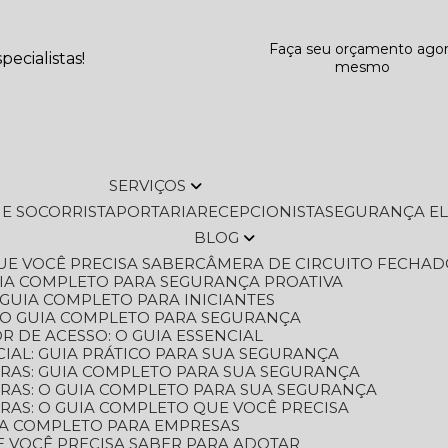
Faça seu orçamento ago
ecialistas!
mesmo
SERVIÇOS
L E SOCORRISTA
PORTARIA
RECEPCIONISTA
SEGURANÇA E
BLOG
QUE VOCÊ PRECISA SABER
CÂMERA DE CIRCUITO FECHAD
GUIA COMPLETO PARA SEGURANÇA PROATIVA
O GUIA COMPLETO PARA INICIANTES
 O GUIA COMPLETO PARA SEGURANÇA
 DE ACESSO: O GUIA ESSENCIAL
IAL: GUIA PRÁTICO PARA SUA SEGURANÇA
ORAS: GUIA COMPLETO PARA SUA SEGURANÇA
ORAS: O GUIA COMPLETO PARA SUA SEGURANÇA
RAS: O GUIA COMPLETO QUE VOCÊ PRECISA
UIA COMPLETO PARA EMPRESAS
E VOCÊ PRECISA SABER PARA ADOTAR