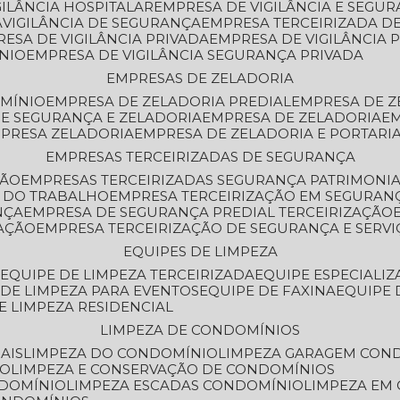
GILÂNCIA HOSPITALAR
EMPRESA DE VIGILÂNCIA E SEGU
A
VIGILÂNCIA DE SEGURANÇA
EMPRESA TERCEIRIZADA DE
RESA DE VIGILÂNCIA PRIVADA
EMPRESA DE VIGILÂNCIA 
ÔNIO
EMPRESA DE VIGILÂNCIA SEGURANÇA PRIVADA
EMPRESAS DE ZELADORIA
OMÍNIO
EMPRESA DE ZELADORIA PREDIAL
EMPRESA DE 
DE SEGURANÇA E ZELADORIA
EMPRESA DE ZELADORIA
E
MPRESA ZELADORIA
EMPRESA DE ZELADORIA E PORTARI
EMPRESAS TERCEIRIZADAS DE SEGURANÇA
ÇÃO
EMPRESAS TERCEIRIZADAS SEGURANÇA PATRIMONI
A DO TRABALHO
EMPRESA TERCEIRIZAÇÃO EM SEGURAN
NÇA
EMPRESA DE SEGURANÇA PREDIAL TERCEIRIZAÇÃO
ZAÇÃO
EMPRESA TERCEIRIZAÇÃO DE SEGURANÇA E SERVI
EQUIPES DE LIMPEZA
A
EQUIPE DE LIMPEZA TERCEIRIZADA
EQUIPE ESPECIALI
E DE LIMPEZA PARA EVENTOS
EQUIPE DE FAXINA
EQUIPE
DE LIMPEZA RESIDENCIAL
LIMPEZA DE CONDOMÍNIOS
AIS
LIMPEZA DO CONDOMÍNIO
LIMPEZA GARAGEM CON
IO
LIMPEZA E CONSERVAÇÃO DE CONDOMÍNIOS
NDOMÍNIO
LIMPEZA ESCADAS CONDOMÍNIO
LIMPEZA EM