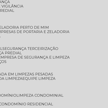
RANÇA
 VIGILÂNCIA
PREDIAL
ZELADORIA PERTO DE MIM
MPRESAS DE PORTARIA E ZELADORIA
A
AL
SEGURANÇA TERCEIRIZAÇÃO
ÇA PREDIAL
EMPRESA DE SEGURANÇA E LIMPEZA
ÇOS
ZADA EM LIMPEZAS PESADAS
 DA LIMPEZA
EQUIPE LIMPEZA
DOMÍNIO
LIMPEZA CONDOMINIAL
 CONDOMÍNIO RESIDENCIAL