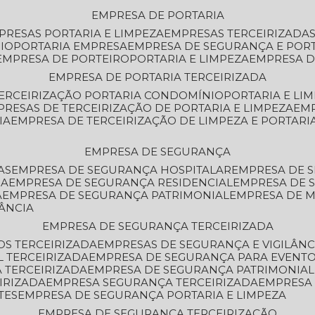
EMPRESA DE PORTARIA
MPRESAS PORTARIA E LIMPEZA
EMPRESAS TERCEIRIZADA
IO
PORTARIA EMPRESA
EMPRESA DE SEGURANÇA E POR
EMPRESA DE PORTEIRO
PORTARIA E LIMPEZA
EMPRESA D
EMPRESA DE PORTARIA TERCEIRIZADA
TERCEIRIZAÇÃO PORTARIA CONDOMÍNIO
PORTARIA E LI
PRESAS DE TERCEIRIZAÇÃO DE PORTARIA E LIMPEZA
EM
IA
EMPRESA DE TERCEIRIZAÇÃO DE LIMPEZA E PORTARI
EMPRESA DE SEGURANÇA
AS
EMPRESA DE SEGURANÇA HOSPITALAR
EMPRESA DE 
IA
EMPRESA DE SEGURANÇA RESIDENCIAL
EMPRESA DE
A
EMPRESA DE SEGURANÇA PATRIMONIAL
EMPRESA DE
LÂNCIA
EMPRESA DE SEGURANÇA TERCEIRIZADA
OS TERCEIRIZADA
EMPRESAS DE SEGURANÇA E VIGILÂNC
L TERCEIRIZADA
EMPRESA DE SEGURANÇA PARA EVENTO
 TERCEIRIZADA
EMPRESA DE SEGURANÇA PATRIMONIAL
IRIZADA
EMPRESA SEGURANÇA TERCEIRIZADA
EMPRESA
TES
EMPRESA DE SEGURANÇA PORTARIA E LIMPEZA
EMPRESA DE SEGURANÇA TERCEIRIZAÇÃO