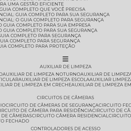
ARA UMA GESTÃO EFICIENTE
 GUIA COMPLETO QUE VOCÊ PRECISA
NCIAL: GUIA COMPLETO PARA SUA SEGURANÇA
NCIAL: O GUIA COMPLETO PARA SEGURANÇA
 O GUIA COMPLETO PARA SUA EMPRESA
: O GUIA COMPLETO PARA SUA SEGURANÇA
: GUIA COMPLETO PARA SEGURANÇA
: GUIA COMPLETO PARA SEGURANÇA
 GUIA COMPLETO PARA PROTEÇÃO
AUXILIAR DE LIMPEZA
O
AUXILIAR DE LIMPEZA NOTURNO
AUXILIAR DE LIMPEZ
TICULAR
AUXILIAR DE LIMPEZA ESCOLA
AUXILIAR LIMPEZ
XILIAR DE LIMPEZA EM CRECHE
AUXILIAR DE LIMPEZA E
CIRCUITOS DE CÂMERAS
IO
CIRCUITO DE CÂMERAS DE SEGURANÇA
CIRCUITO F
CIRCUITO DE CÂMERA PARA RESIDÊNCIA
CIRCUITO DE C
O DE CÂMERAS
CIRCUITO CÂMERA RESIDENCIAL
CIRCUI
ITO FECHADO
CONTROLADORES DE ACESSO