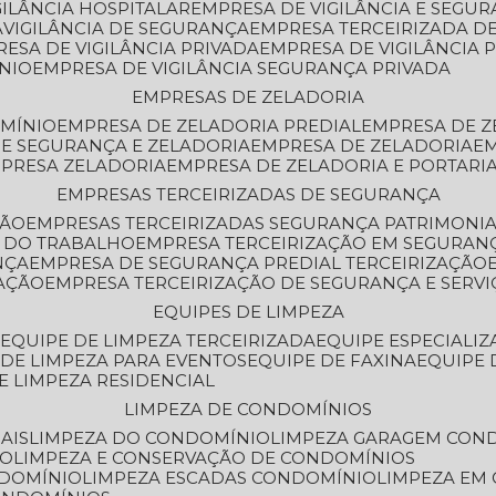
GILÂNCIA HOSPITALAR
EMPRESA DE VIGILÂNCIA E SEGU
A
VIGILÂNCIA DE SEGURANÇA
EMPRESA TERCEIRIZADA DE
RESA DE VIGILÂNCIA PRIVADA
EMPRESA DE VIGILÂNCIA 
ÔNIO
EMPRESA DE VIGILÂNCIA SEGURANÇA PRIVADA
EMPRESAS DE ZELADORIA
OMÍNIO
EMPRESA DE ZELADORIA PREDIAL
EMPRESA DE 
DE SEGURANÇA E ZELADORIA
EMPRESA DE ZELADORIA
E
MPRESA ZELADORIA
EMPRESA DE ZELADORIA E PORTARI
EMPRESAS TERCEIRIZADAS DE SEGURANÇA
ÇÃO
EMPRESAS TERCEIRIZADAS SEGURANÇA PATRIMONI
A DO TRABALHO
EMPRESA TERCEIRIZAÇÃO EM SEGURAN
NÇA
EMPRESA DE SEGURANÇA PREDIAL TERCEIRIZAÇÃO
ZAÇÃO
EMPRESA TERCEIRIZAÇÃO DE SEGURANÇA E SERVI
EQUIPES DE LIMPEZA
A
EQUIPE DE LIMPEZA TERCEIRIZADA
EQUIPE ESPECIALI
E DE LIMPEZA PARA EVENTOS
EQUIPE DE FAXINA
EQUIPE
DE LIMPEZA RESIDENCIAL
LIMPEZA DE CONDOMÍNIOS
AIS
LIMPEZA DO CONDOMÍNIO
LIMPEZA GARAGEM CON
IO
LIMPEZA E CONSERVAÇÃO DE CONDOMÍNIOS
NDOMÍNIO
LIMPEZA ESCADAS CONDOMÍNIO
LIMPEZA EM