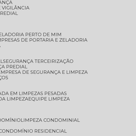
RANÇA
 VIGILÂNCIA
PREDIAL
ZELADORIA PERTO DE MIM
MPRESAS DE PORTARIA E ZELADORIA
A
AL
SEGURANÇA TERCEIRIZAÇÃO
ÇA PREDIAL
EMPRESA DE SEGURANÇA E LIMPEZA
ÇOS
ZADA EM LIMPEZAS PESADAS
 DA LIMPEZA
EQUIPE LIMPEZA
DOMÍNIO
LIMPEZA CONDOMINIAL
 CONDOMÍNIO RESIDENCIAL