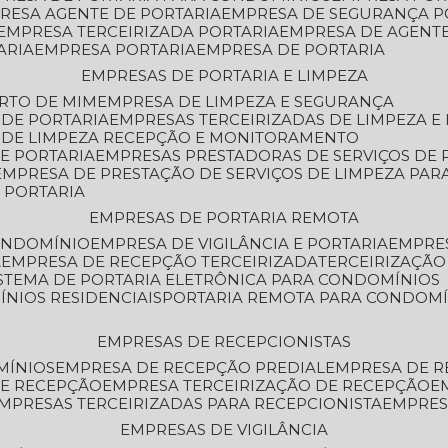
PRESA AGENTE DE PORTARIA
EMPRESA DE SEGURANÇA P
EMPRESA TERCEIRIZADA PORTARIA
EMPRESA DE AGENT
ARIA
EMPRESA PORTARIA
EMPRESA DE PORTARIA
EMPRESAS DE PORTARIA E LIMPEZA
ERTO DE MIM
EMPRESA DE LIMPEZA E SEGURANÇA
 DE PORTARIA
EMPRESAS TERCEIRIZADAS DE LIMPEZA E
S DE LIMPEZA RECEPÇÃO E MONITORAMENTO
DE PORTARIA
EMPRESAS PRESTADORAS DE SERVIÇOS DE 
EMPRESA DE PRESTAÇÃO DE SERVIÇOS DE LIMPEZA PA
E PORTARIA
EMPRESAS DE PORTARIA REMOTA
CONDOMÍNIO
EMPRESA DE VIGILÂNCIA E PORTARIA
EMPRE
A
EMPRESA DE RECEPÇÃO TERCEIRIZADA
TERCEIRIZAÇÃ
ISTEMA DE PORTARIA ELETRÔNICA PARA CONDOMÍNIOS
ÍNIOS RESIDENCIAIS
PORTARIA REMOTA PARA CONDOMÍ
EMPRESAS DE RECEPCIONISTAS
MÍNIOS
EMPRESA DE RECEPÇÃO PREDIAL
EMPRESA DE 
DE RECEPÇÃO
EMPRESA TERCEIRIZAÇÃO DE RECEPÇÃO
EMPRESAS TERCEIRIZADAS PARA RECEPCIONISTA
EMPRE
EMPRESAS DE VIGILÂNCIA