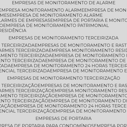
EMPRESAS DE MONITORAMENTO DE ALARME
EMPRESA MONITORAMENTO ALARME
EMPRESA DE MO
RMES
EMPRESA DE MONITORAMENTO ALARME
LARMES DE EMPRESAS
EMPRESA DE PORTARIA E MONI
TO
EMPRESA DE MONITORAMENTO PATRIMONIAL
RESIDÊNCIA
EMPRESAS DE MONITORAMENTO TERCEIRIZADA
 TERCEIRIZADA
EMPRESAS DE MONITORAMENTO E RAS
ARMES TERCEIRIZADA
EMPRESA MONITORAMENTO RESI
AMENTO TERCEIRIZADA
EMPRESA DE MONITORAMENTO 
ENTO TERCEIRIZADA
EMPRESA DE MONITORAMENTO DE
ZADA
EMPRESA DE MONITORAMENTO 24 HORAS TERCEI
ENCIAL TERCEIRIZADA
EMPRESA DE MONITORAMENTO E
EMPRESAS DE MONITORAMENTO TERCEIRIZAÇÃO
 TERCEIRIZAÇÃO
EMPRESAS DE MONITORAMENTO E RA
ARMES TERCEIRIZAÇÃO
EMPRESA MONITORAMENTO RES
AMENTO TERCEIRIZAÇÃO
EMPRESA DE MONITORAMENTO
ENTO TERCEIRIZAÇÃO
EMPRESA DE MONITORAMENTO D
ZAÇÃO
EMPRESA DE MONITORAMENTO 24 HORAS TERCE
ENCIAL TERCEIRIZAÇÃO
EMPRESA DE MONITORAMENTO 
EMPRESAS DE PORTARIA
PRESA DE PORTARIA PARA CONDOMÍNIOS
EMPRESA POR