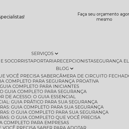
Faça seu orçamento ago
ecialistas!
mesmo
SERVIÇOS
L E SOCORRISTA
PORTARIA
RECEPCIONISTA
SEGURANÇA E
BLOG
QUE VOCÊ PRECISA SABER
CÂMERA DE CIRCUITO FECHAD
GUIA COMPLETO PARA SEGURANÇA PROATIVA
O GUIA COMPLETO PARA INICIANTES
 O GUIA COMPLETO PARA SEGURANÇA
 DE ACESSO: O GUIA ESSENCIAL
IAL: GUIA PRÁTICO PARA SUA SEGURANÇA
ORAS: GUIA COMPLETO PARA SUA SEGURANÇA
ORAS: O GUIA COMPLETO PARA SUA SEGURANÇA
RAS: O GUIA COMPLETO QUE VOCÊ PRECISA
UIA COMPLETO PARA EMPRESAS
E VOCÊ PRECISA SABER PARA ADOTAR