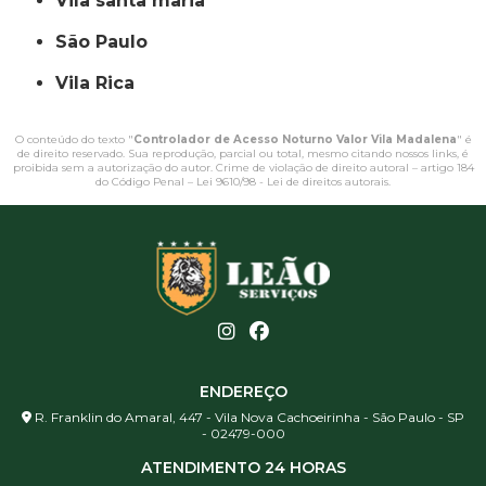
vila santa maria
São Paulo
Vila Rica
O conteúdo do texto "
Controlador de Acesso Noturno Valor Vila Madalena
" é
de direito reservado. Sua reprodução, parcial ou total, mesmo citando nossos links, é
proibida sem a autorização do autor. Crime de violação de direito autoral – artigo 184
do Código Penal –
Lei 9610/98 - Lei de direitos autorais
.
ENDEREÇO
R. Franklin do Amaral, 447 - Vila Nova Cachoeirinha - São Paulo - SP
- 02479-000
ATENDIMENTO 24 HORAS