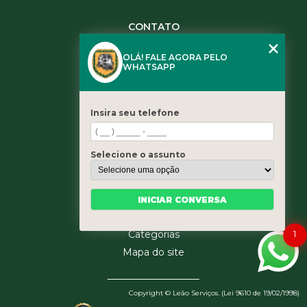
CONTATO
(11) 3984-0344
OLÁ! FALE AGORA PELO
(11) 3461-5871
WHATSAPP
(11) 3984-0344
contato@leaoservicos.com.br
Insira seu telefone
MENU
Home
Selecione o assunto
Quem somos
Serviços
Blog
INICIAR CONVERSA
Contato
1
Categorias
Mapa do site
Copyright © Leão Serviços. (Lei 9610 de 19/02/1998)