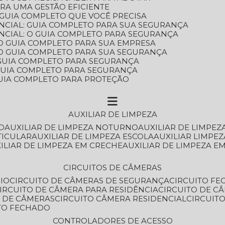
ARA UMA GESTÃO EFICIENTE
 GUIA COMPLETO QUE VOCÊ PRECISA
NCIAL: GUIA COMPLETO PARA SUA SEGURANÇA
NCIAL: O GUIA COMPLETO PARA SEGURANÇA
 O GUIA COMPLETO PARA SUA EMPRESA
: O GUIA COMPLETO PARA SUA SEGURANÇA
: GUIA COMPLETO PARA SEGURANÇA
: GUIA COMPLETO PARA SEGURANÇA
 GUIA COMPLETO PARA PROTEÇÃO
AUXILIAR DE LIMPEZA
O
AUXILIAR DE LIMPEZA NOTURNO
AUXILIAR DE LIMPEZ
TICULAR
AUXILIAR DE LIMPEZA ESCOLA
AUXILIAR LIMPEZ
XILIAR DE LIMPEZA EM CRECHE
AUXILIAR DE LIMPEZA E
CIRCUITOS DE CÂMERAS
IO
CIRCUITO DE CÂMERAS DE SEGURANÇA
CIRCUITO F
CIRCUITO DE CÂMERA PARA RESIDÊNCIA
CIRCUITO DE C
O DE CÂMERAS
CIRCUITO CÂMERA RESIDENCIAL
CIRCUI
ITO FECHADO
CONTROLADORES DE ACESSO