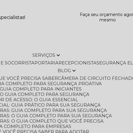
Faça seu orçamento ago
ecialistas!
mesmo
SERVIÇOS
L E SOCORRISTA
PORTARIA
RECEPCIONISTA
SEGURANÇA E
BLOG
QUE VOCÊ PRECISA SABER
CÂMERA DE CIRCUITO FECHAD
GUIA COMPLETO PARA SEGURANÇA PROATIVA
O GUIA COMPLETO PARA INICIANTES
 O GUIA COMPLETO PARA SEGURANÇA
 DE ACESSO: O GUIA ESSENCIAL
IAL: GUIA PRÁTICO PARA SUA SEGURANÇA
ORAS: GUIA COMPLETO PARA SUA SEGURANÇA
ORAS: O GUIA COMPLETO PARA SUA SEGURANÇA
RAS: O GUIA COMPLETO QUE VOCÊ PRECISA
UIA COMPLETO PARA EMPRESAS
E VOCÊ PRECISA SABER PARA ADOTAR