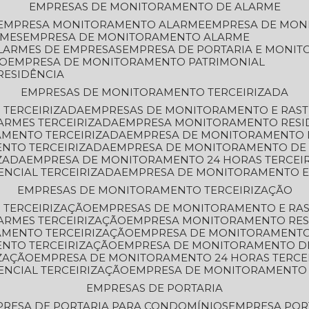
EMPRESAS DE MONITORAMENTO DE ALARME
EMPRESA MONITORAMENTO ALARME
EMPRESA DE MO
RMES
EMPRESA DE MONITORAMENTO ALARME
LARMES DE EMPRESAS
EMPRESA DE PORTARIA E MONI
TO
EMPRESA DE MONITORAMENTO PATRIMONIAL
RESIDÊNCIA
EMPRESAS DE MONITORAMENTO TERCEIRIZADA
 TERCEIRIZADA
EMPRESAS DE MONITORAMENTO E RAS
ARMES TERCEIRIZADA
EMPRESA MONITORAMENTO RESI
AMENTO TERCEIRIZADA
EMPRESA DE MONITORAMENTO 
ENTO TERCEIRIZADA
EMPRESA DE MONITORAMENTO DE
ZADA
EMPRESA DE MONITORAMENTO 24 HORAS TERCEI
ENCIAL TERCEIRIZADA
EMPRESA DE MONITORAMENTO E
EMPRESAS DE MONITORAMENTO TERCEIRIZAÇÃO
 TERCEIRIZAÇÃO
EMPRESAS DE MONITORAMENTO E RA
ARMES TERCEIRIZAÇÃO
EMPRESA MONITORAMENTO RES
AMENTO TERCEIRIZAÇÃO
EMPRESA DE MONITORAMENTO
ENTO TERCEIRIZAÇÃO
EMPRESA DE MONITORAMENTO D
ZAÇÃO
EMPRESA DE MONITORAMENTO 24 HORAS TERCE
ENCIAL TERCEIRIZAÇÃO
EMPRESA DE MONITORAMENTO 
EMPRESAS DE PORTARIA
PRESA DE PORTARIA PARA CONDOMÍNIOS
EMPRESA POR