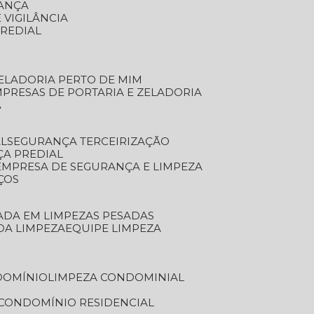
RANÇA
 VIGILÂNCIA
PREDIAL
ZELADORIA PERTO DE MIM
MPRESAS DE PORTARIA E ZELADORIA
A
AL
SEGURANÇA TERCEIRIZAÇÃO
ÇA PREDIAL
EMPRESA DE SEGURANÇA E LIMPEZA
ÇOS
ZADA EM LIMPEZAS PESADAS
 DA LIMPEZA
EQUIPE LIMPEZA
DOMÍNIO
LIMPEZA CONDOMINIAL
 CONDOMÍNIO RESIDENCIAL