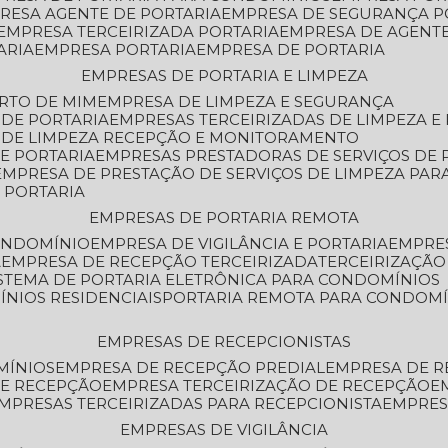
PRESA AGENTE DE PORTARIA
EMPRESA DE SEGURANÇA P
EMPRESA TERCEIRIZADA PORTARIA
EMPRESA DE AGENT
ARIA
EMPRESA PORTARIA
EMPRESA DE PORTARIA
EMPRESAS DE PORTARIA E LIMPEZA
ERTO DE MIM
EMPRESA DE LIMPEZA E SEGURANÇA
 DE PORTARIA
EMPRESAS TERCEIRIZADAS DE LIMPEZA E
S DE LIMPEZA RECEPÇÃO E MONITORAMENTO
DE PORTARIA
EMPRESAS PRESTADORAS DE SERVIÇOS DE 
EMPRESA DE PRESTAÇÃO DE SERVIÇOS DE LIMPEZA PA
E PORTARIA
EMPRESAS DE PORTARIA REMOTA
CONDOMÍNIO
EMPRESA DE VIGILÂNCIA E PORTARIA
EMPRE
A
EMPRESA DE RECEPÇÃO TERCEIRIZADA
TERCEIRIZAÇÃ
ISTEMA DE PORTARIA ELETRÔNICA PARA CONDOMÍNIOS
ÍNIOS RESIDENCIAIS
PORTARIA REMOTA PARA CONDOMÍ
EMPRESAS DE RECEPCIONISTAS
MÍNIOS
EMPRESA DE RECEPÇÃO PREDIAL
EMPRESA DE 
DE RECEPÇÃO
EMPRESA TERCEIRIZAÇÃO DE RECEPÇÃO
EMPRESAS TERCEIRIZADAS PARA RECEPCIONISTA
EMPRE
EMPRESAS DE VIGILÂNCIA