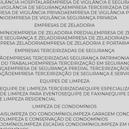
GILÂNCIA HOSPITALAR
EMPRESA DE VIGILÂNCIA E SEGU
A
VIGILÂNCIA DE SEGURANÇA
EMPRESA TERCEIRIZADA DE
RESA DE VIGILÂNCIA PRIVADA
EMPRESA DE VIGILÂNCIA 
ÔNIO
EMPRESA DE VIGILÂNCIA SEGURANÇA PRIVADA
EMPRESAS DE ZELADORIA
OMÍNIO
EMPRESA DE ZELADORIA PREDIAL
EMPRESA DE 
DE SEGURANÇA E ZELADORIA
EMPRESA DE ZELADORIA
E
MPRESA ZELADORIA
EMPRESA DE ZELADORIA E PORTARI
EMPRESAS TERCEIRIZADAS DE SEGURANÇA
ÇÃO
EMPRESAS TERCEIRIZADAS SEGURANÇA PATRIMONI
A DO TRABALHO
EMPRESA TERCEIRIZAÇÃO EM SEGURAN
NÇA
EMPRESA DE SEGURANÇA PREDIAL TERCEIRIZAÇÃO
ZAÇÃO
EMPRESA TERCEIRIZAÇÃO DE SEGURANÇA E SERVI
EQUIPES DE LIMPEZA
A
EQUIPE DE LIMPEZA TERCEIRIZADA
EQUIPE ESPECIALI
E DE LIMPEZA PARA EVENTOS
EQUIPE DE FAXINA
EQUIPE
DE LIMPEZA RESIDENCIAL
LIMPEZA DE CONDOMÍNIOS
AIS
LIMPEZA DO CONDOMÍNIO
LIMPEZA GARAGEM CON
IO
LIMPEZA E CONSERVAÇÃO DE CONDOMÍNIOS
NDOMÍNIO
LIMPEZA ESCADAS CONDOMÍNIO
LIMPEZA EM