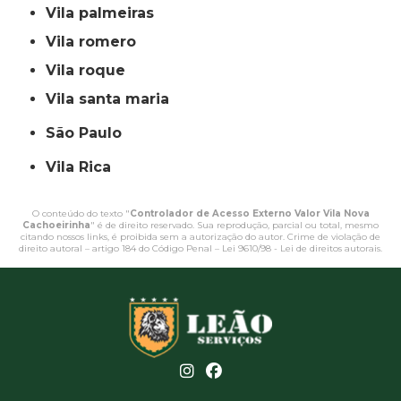
vila palmeiras
vila romero
vila roque
vila santa maria
São Paulo
Vila Rica
O conteúdo do texto "
Controlador de Acesso Externo Valor Vila Nova
Cachoeirinha
" é de direito reservado. Sua reprodução, parcial ou total, mesmo
citando nossos links, é proibida sem a autorização do autor. Crime de violação de
direito autoral – artigo 184 do Código Penal –
Lei 9610/98 - Lei de direitos autorais
.