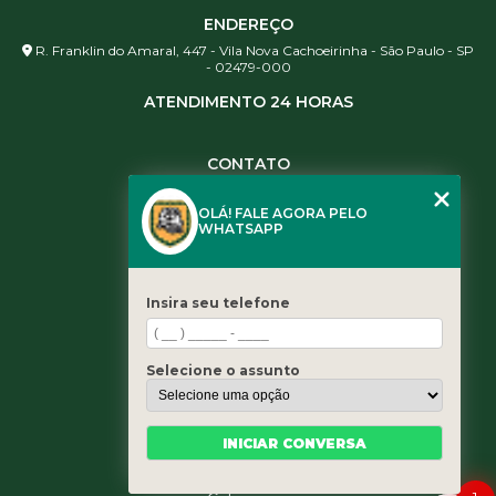
ENDEREÇO
R. Franklin do Amaral, 447 - Vila Nova Cachoeirinha - São Paulo - SP
- 02479-000
ATENDIMENTO 24 HORAS
CONTATO
(11) 3984-0344
OLÁ! FALE AGORA PELO
(11) 3461-5871
WHATSAPP
(11) 3984-0344
contato@leaoservicos.com.br
Insira seu telefone
MENU
Home
Selecione o assunto
Quem somos
Serviços
Blog
INICIAR CONVERSA
Contato