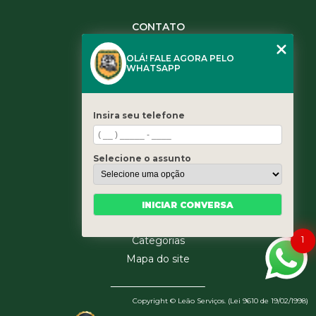
CONTATO
(11) 3984-0344
OLÁ! FALE AGORA PELO
(11) 3461-5871
WHATSAPP
(11) 3984-0344
contato@leaoservicos.com.br
Insira seu telefone
MENU
Home
Selecione o assunto
Quem somos
Serviços
Blog
INICIAR CONVERSA
Contato
1
Categorias
Mapa do site
Copyright © Leão Serviços. (Lei 9610 de 19/02/1998)