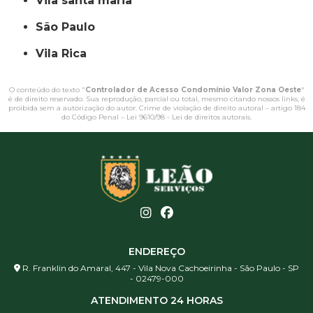
vila santa maria
São Paulo
Vila Rica
O conteúdo do texto "
Controlador de Acesso Condomínio Valor Zona Oeste
"
é de direito reservado. Sua reprodução, parcial ou total, mesmo citando nossos links, é
proibida sem a autorização do autor. Crime de violação de direito autoral – artigo 184
do Código Penal –
Lei 9610/98 - Lei de direitos autorais
.
ENDEREÇO
R. Franklin do Amaral, 447 - Vila Nova Cachoeirinha - São Paulo - SP
- 02479-000
ATENDIMENTO 24 HORAS