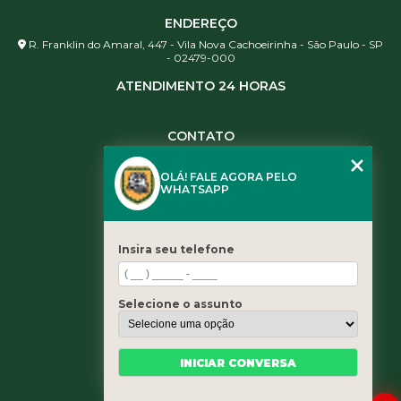
ENDEREÇO
R. Franklin do Amaral, 447 - Vila Nova Cachoeirinha - São Paulo - SP
- 02479-000
ATENDIMENTO 24 HORAS
CONTATO
(11) 3984-0344
OLÁ! FALE AGORA PELO
(11) 3461-5871
WHATSAPP
(11) 3984-0344
contato@leaoservicos.com.br
Insira seu telefone
MENU
Home
Selecione o assunto
Quem somos
Serviços
Blog
INICIAR CONVERSA
Contato