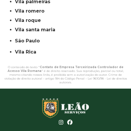
vila palmeiras
vila romero
vila roque
vila santa maria
São Paulo
Vila Rica
O conteúdo do texto "
Contato de Empresa Terceirizada Controlador de
Acesso Vila Romana
" é de direito reservado. Sua reprodução, parcial ou total,
mesmo citando nossos links, é proibida sem a autorização do autor. Crime de
violação de direito autoral – artigo 184 do Código Penal –
Lei 9610/98 - Lei de direitos
autorais
.