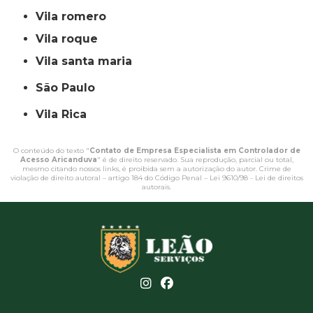
vila romero
vila roque
vila santa maria
São Paulo
Vila Rica
O conteúdo do texto "
Contato de Empresa Especialista em Controlador de
Acesso Aricanduva
" é de direito reservado. Sua reprodução, parcial ou total,
mesmo citando nossos links, é proibida sem a autorização do autor. Crime de
violação de direito autoral – artigo 184 do Código Penal –
Lei 9610/98 - Lei de direitos
autorais
.