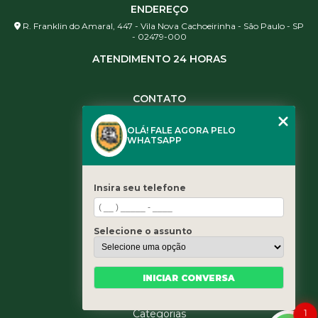
ENDEREÇO
R. Franklin do Amaral, 447 - Vila Nova Cachoeirinha - São Paulo - SP
- 02479-000
ATENDIMENTO 24 HORAS
CONTATO
(11) 3984-0344
OLÁ! FALE AGORA PELO
(11) 3461-5871
WHATSAPP
(11) 3984-0344
contato@leaoservicos.com.br
Insira seu telefone
MENU
Home
Selecione o assunto
Quem somos
Serviços
Blog
INICIAR CONVERSA
Contato
Categorias
1