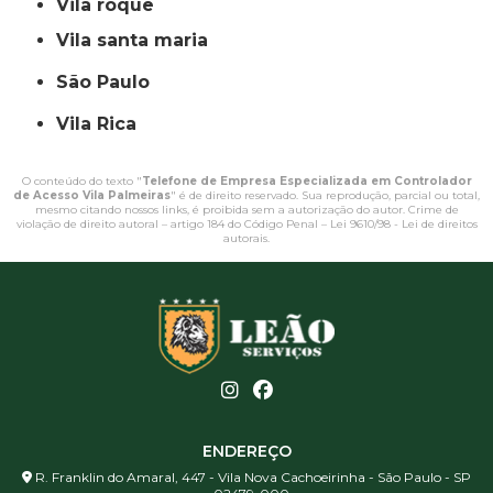
vila roque
vila santa maria
São Paulo
Vila Rica
O conteúdo do texto "
Telefone de Empresa Especializada em Controlador
de Acesso Vila Palmeiras
" é de direito reservado. Sua reprodução, parcial ou total,
mesmo citando nossos links, é proibida sem a autorização do autor. Crime de
violação de direito autoral – artigo 184 do Código Penal –
Lei 9610/98 - Lei de direitos
autorais
.
ENDEREÇO
R. Franklin do Amaral, 447 - Vila Nova Cachoeirinha - São Paulo - SP