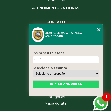
- 02479-000
ATENDIMENTO 24 HORAS
CONTATO
(11) 3984-0344
OLÁ! FALE AGORA PELO
(11) 3461-5871
WHATSAPP
(11) 3984-0344
contato@leaoservicos.com.br
Insira seu telefone
MENU
Home
Selecione o assunto
Quem somos
Serviços
Blog
INICIAR CONVERSA
Contato
1
Categorias
Mapa do site