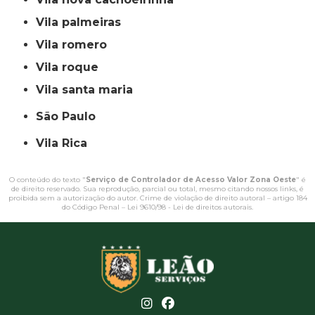
vila palmeiras
vila romero
vila roque
vila santa maria
São Paulo
Vila Rica
O conteúdo do texto "
Serviço de Controlador de Acesso Valor Zona Oeste
" é
de direito reservado. Sua reprodução, parcial ou total, mesmo citando nossos links, é
proibida sem a autorização do autor. Crime de violação de direito autoral – artigo 184
do Código Penal –
Lei 9610/98 - Lei de direitos autorais
.