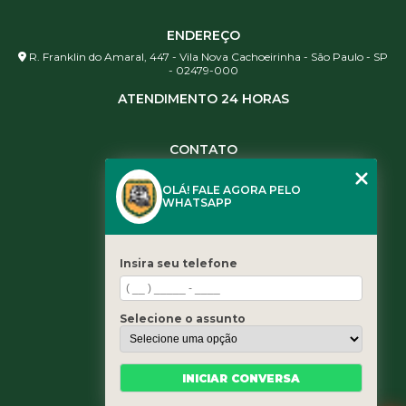
ENDEREÇO
R. Franklin do Amaral, 447 - Vila Nova Cachoeirinha - São Paulo - SP
- 02479-000
ATENDIMENTO 24 HORAS
CONTATO
(11) 3984-0344
OLÁ! FALE AGORA PELO
(11) 3461-5871
WHATSAPP
(11) 3984-0344
contato@leaoservicos.com.br
Insira seu telefone
MENU
Home
Selecione o assunto
Quem somos
Serviços
Blog
INICIAR CONVERSA
Contato