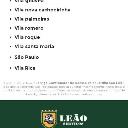
vila gouvea
vila nova cachoeirinha
vila palmeiras
vila romero
vila roque
vila santa maria
São Paulo
Vila Rica
O conteúdo do texto "
Serviço Controlador de Acesso Valor Jardim São Luiz
"
é de direito reservado. Sua reprodução, parcial ou total, mesmo citando nossos links, é
proibida sem a autorização do autor. Crime de violação de direito autoral – artigo 184
do Código Penal –
Lei 9610/98 - Lei de direitos autorais
.