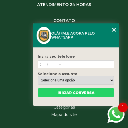
ATENDIMENTO 24 HORAS
CONTATO
(11) 3984-0344
OLÁ! FALE AGORA PELO
(11) 3461-5871
WHATSAPP
(11) 3984-0344
contato@leaoservicos.com.br
Insira seu telefone
MENU
Home
Selecione o assunto
Quem somos
Serviços
Blog
INICIAR CONVERSA
Contato
1
Categorias
Mapa do site