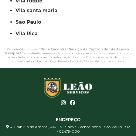
vila roque
vila santa maria
São Paulo
Vila Rica
O conteúdo do texto "
Onde Encontrar Serviço de Controlador de Acesso
Mairiporã
" é de direito reservado. Sua reprodução, parcial ou total, mesmo citando
nossos links, é proibida sem a autorização do autor. Crime de violação de direito
autoral – artigo 184 do Código Penal –
Lei 9610/98 - Lei de direitos autorais
.
ENDEREÇO
R. Franklin do Amaral, 447 - Vila Nova Cachoeirinha - São Paulo - SP
- 02479-000