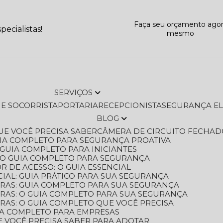
Faça seu orçamento ago
ecialistas!
mesmo
SERVIÇOS
L E SOCORRISTA
PORTARIA
RECEPCIONISTA
SEGURANÇA E
BLOG
QUE VOCÊ PRECISA SABER
CÂMERA DE CIRCUITO FECHAD
GUIA COMPLETO PARA SEGURANÇA PROATIVA
O GUIA COMPLETO PARA INICIANTES
 O GUIA COMPLETO PARA SEGURANÇA
 DE ACESSO: O GUIA ESSENCIAL
IAL: GUIA PRÁTICO PARA SUA SEGURANÇA
ORAS: GUIA COMPLETO PARA SUA SEGURANÇA
ORAS: O GUIA COMPLETO PARA SUA SEGURANÇA
RAS: O GUIA COMPLETO QUE VOCÊ PRECISA
UIA COMPLETO PARA EMPRESAS
E VOCÊ PRECISA SABER PARA ADOTAR