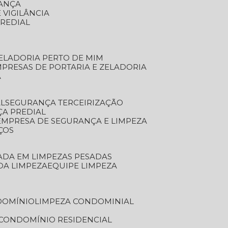
RANÇA
 VIGILÂNCIA
PREDIAL
ZELADORIA PERTO DE MIM
MPRESAS DE PORTARIA E ZELADORIA
A
AL
SEGURANÇA TERCEIRIZAÇÃO
ÇA PREDIAL
EMPRESA DE SEGURANÇA E LIMPEZA
ÇOS
ZADA EM LIMPEZAS PESADAS
 DA LIMPEZA
EQUIPE LIMPEZA
DOMÍNIO
LIMPEZA CONDOMINIAL
 CONDOMÍNIO RESIDENCIAL