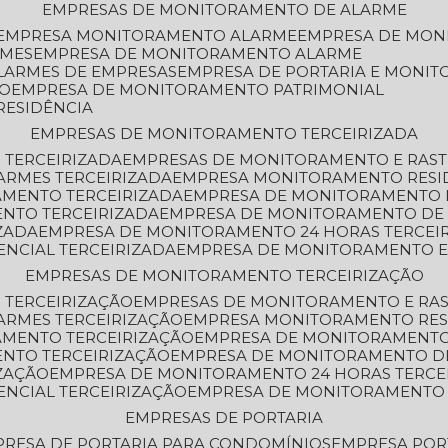
EMPRESAS DE MONITORAMENTO DE ALARME
EMPRESA MONITORAMENTO ALARME
EMPRESA DE MO
RMES
EMPRESA DE MONITORAMENTO ALARME
LARMES DE EMPRESAS
EMPRESA DE PORTARIA E MONI
TO
EMPRESA DE MONITORAMENTO PATRIMONIAL
RESIDÊNCIA
EMPRESAS DE MONITORAMENTO TERCEIRIZADA
 TERCEIRIZADA
EMPRESAS DE MONITORAMENTO E RAS
ARMES TERCEIRIZADA
EMPRESA MONITORAMENTO RESI
AMENTO TERCEIRIZADA
EMPRESA DE MONITORAMENTO 
ENTO TERCEIRIZADA
EMPRESA DE MONITORAMENTO DE
ZADA
EMPRESA DE MONITORAMENTO 24 HORAS TERCEI
ENCIAL TERCEIRIZADA
EMPRESA DE MONITORAMENTO E
EMPRESAS DE MONITORAMENTO TERCEIRIZAÇÃO
 TERCEIRIZAÇÃO
EMPRESAS DE MONITORAMENTO E RA
ARMES TERCEIRIZAÇÃO
EMPRESA MONITORAMENTO RES
AMENTO TERCEIRIZAÇÃO
EMPRESA DE MONITORAMENTO
ENTO TERCEIRIZAÇÃO
EMPRESA DE MONITORAMENTO D
ZAÇÃO
EMPRESA DE MONITORAMENTO 24 HORAS TERCE
ENCIAL TERCEIRIZAÇÃO
EMPRESA DE MONITORAMENTO 
EMPRESAS DE PORTARIA
PRESA DE PORTARIA PARA CONDOMÍNIOS
EMPRESA POR