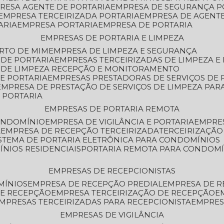
PRESA AGENTE DE PORTARIA
EMPRESA DE SEGURANÇA P
EMPRESA TERCEIRIZADA PORTARIA
EMPRESA DE AGENT
ARIA
EMPRESA PORTARIA
EMPRESA DE PORTARIA
EMPRESAS DE PORTARIA E LIMPEZA
ERTO DE MIM
EMPRESA DE LIMPEZA E SEGURANÇA
 DE PORTARIA
EMPRESAS TERCEIRIZADAS DE LIMPEZA E
S DE LIMPEZA RECEPÇÃO E MONITORAMENTO
DE PORTARIA
EMPRESAS PRESTADORAS DE SERVIÇOS DE 
EMPRESA DE PRESTAÇÃO DE SERVIÇOS DE LIMPEZA PA
E PORTARIA
EMPRESAS DE PORTARIA REMOTA
CONDOMÍNIO
EMPRESA DE VIGILÂNCIA E PORTARIA
EMPRE
A
EMPRESA DE RECEPÇÃO TERCEIRIZADA
TERCEIRIZAÇÃ
ISTEMA DE PORTARIA ELETRÔNICA PARA CONDOMÍNIOS
ÍNIOS RESIDENCIAIS
PORTARIA REMOTA PARA CONDOMÍ
EMPRESAS DE RECEPCIONISTAS
MÍNIOS
EMPRESA DE RECEPÇÃO PREDIAL
EMPRESA DE 
DE RECEPÇÃO
EMPRESA TERCEIRIZAÇÃO DE RECEPÇÃO
EMPRESAS TERCEIRIZADAS PARA RECEPCIONISTA
EMPRE
EMPRESAS DE VIGILÂNCIA