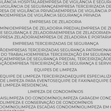
GILÂNCIA HOSPITALAR
EMPRESA DE VIGILÂNCIA E SEGU
A
VIGILÂNCIA DE SEGURANÇA
EMPRESA TERCEIRIZADA DE
RESA DE VIGILÂNCIA PRIVADA
EMPRESA DE VIGILÂNCIA 
ÔNIO
EMPRESA DE VIGILÂNCIA SEGURANÇA PRIVADA
EMPRESAS DE ZELADORIA
OMÍNIO
EMPRESA DE ZELADORIA PREDIAL
EMPRESA DE 
DE SEGURANÇA E ZELADORIA
EMPRESA DE ZELADORIA
E
MPRESA ZELADORIA
EMPRESA DE ZELADORIA E PORTARI
EMPRESAS TERCEIRIZADAS DE SEGURANÇA
ÇÃO
EMPRESAS TERCEIRIZADAS SEGURANÇA PATRIMONI
A DO TRABALHO
EMPRESA TERCEIRIZAÇÃO EM SEGURAN
NÇA
EMPRESA DE SEGURANÇA PREDIAL TERCEIRIZAÇÃO
ZAÇÃO
EMPRESA TERCEIRIZAÇÃO DE SEGURANÇA E SERVI
EQUIPES DE LIMPEZA
A
EQUIPE DE LIMPEZA TERCEIRIZADA
EQUIPE ESPECIALI
E DE LIMPEZA PARA EVENTOS
EQUIPE DE FAXINA
EQUIPE
DE LIMPEZA RESIDENCIAL
LIMPEZA DE CONDOMÍNIOS
AIS
LIMPEZA DO CONDOMÍNIO
LIMPEZA GARAGEM CON
IO
LIMPEZA E CONSERVAÇÃO DE CONDOMÍNIOS
NDOMÍNIO
LIMPEZA ESCADAS CONDOMÍNIO
LIMPEZA EM