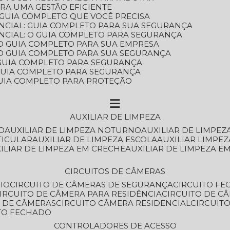
ARA UMA GESTÃO EFICIENTE
 GUIA COMPLETO QUE VOCÊ PRECISA
NCIAL: GUIA COMPLETO PARA SUA SEGURANÇA
NCIAL: O GUIA COMPLETO PARA SEGURANÇA
 O GUIA COMPLETO PARA SUA EMPRESA
: O GUIA COMPLETO PARA SUA SEGURANÇA
: GUIA COMPLETO PARA SEGURANÇA
: GUIA COMPLETO PARA SEGURANÇA
 GUIA COMPLETO PARA PROTEÇÃO
AUXILIAR DE LIMPEZA
O
AUXILIAR DE LIMPEZA NOTURNO
AUXILIAR DE LIMPEZ
TICULAR
AUXILIAR DE LIMPEZA ESCOLA
AUXILIAR LIMPEZ
XILIAR DE LIMPEZA EM CRECHE
AUXILIAR DE LIMPEZA E
CIRCUITOS DE CÂMERAS
IO
CIRCUITO DE CÂMERAS DE SEGURANÇA
CIRCUITO F
CIRCUITO DE CÂMERA PARA RESIDÊNCIA
CIRCUITO DE C
O DE CÂMERAS
CIRCUITO CÂMERA RESIDENCIAL
CIRCUI
ITO FECHADO
CONTROLADORES DE ACESSO