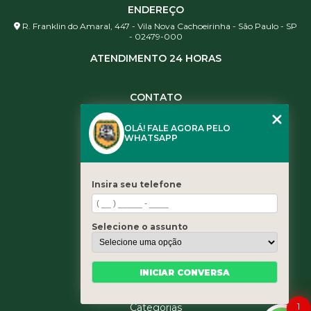
ENDEREÇO
R. Franklin do Amaral, 447 - Vila Nova Cachoeirinha - São Paulo - SP
- 02479-000
ATENDIMENTO 24 HORAS
CONTATO
(11) 3984-0344
OLÁ! FALE AGORA PELO
(11) 3461-5871
WHATSAPP
(11) 3984-0344
contato@leaoservicos.com.br
Insira seu telefone
MENU
Home
Selecione o assunto
Quem somos
Serviços
Blog
INICIAR CONVERSA
Contato
1
Categorias