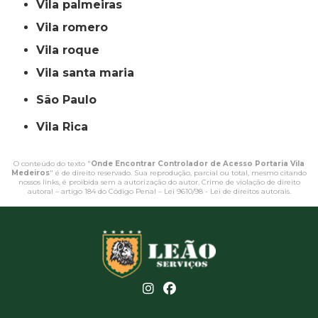
vila palmeiras
vila romero
vila roque
vila santa maria
São Paulo
Vila Rica
O conteúdo do texto "
Onde Encontrar Controlador de Acesso Portaria Vila
Medeiros
" é de direito reservado. Sua reprodução, parcial ou total, mesmo citando
nossos links, é proibida sem a autorização do autor. Crime de violação de direito
autoral – artigo 184 do Código Penal –
Lei 9610/98 - Lei de direitos autorais
.