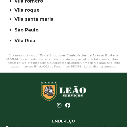
vila romero
vila roque
vila santa maria
São Paulo
Vila Rica
O conteúdo do texto "
Onde Encontrar Controlador de Acesso Portaria
Santana
" é de direito reservado. Sua reprodução, parcial ou total, mesmo citando
nossos links, é proibida sem a autorização do autor. Crime de violação de direito
autoral – artigo 184 do Código Penal –
Lei 9610/98 - Lei de direitos autorais
.
ENDEREÇO