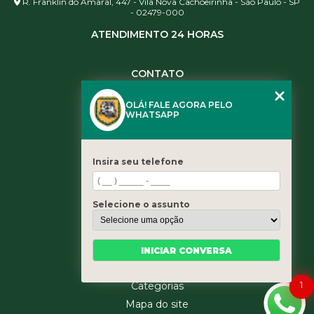
R. Franklin do Amaral, 447 - Vila Nova Cachoeirinha - São Paulo - SP
- 02479-000
ATENDIMENTO 24 HORAS
CONTATO
(11) 3984-0344
OLÁ! FALE AGORA PELO
(11) 3461-5871
WHATSAPP
(11) 3984-0344
contato@leaoservicos.com.br
Insira seu telefone
MENU
Home
Selecione o assunto
Quem somos
Serviços
Blog
INICIAR CONVERSA
Contato
1
Categorias
Mapa do site