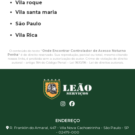
vila roque
vila santa maria
São Paulo
Vila Rica
O conteúdo do texto "
Onde Encontrar Controlador de Acesso Noturno
Penha
" é de direito reservado. Sua reprodução, parcial ou total, mesmo citando
nossos links, é proibida sem a autorização do autor. Crime de violação de direito
autoral – artigo 184 do Código Penal –
Lei 9610/98 - Lei de direitos autorais
.
ENDEREÇO
R. Franklin do Amaral, 447 - Vila Nova Cachoeirinha - São Paulo - SP
- 02479-000