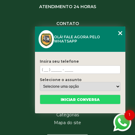
ATENDIMENTO 24 HORAS
CONTATO
(11) 3984-0344
OLÁ! FALE AGORA PELO
(11) 3461-5871
WHATSAPP
(11) 3984-0344
contato@leaoservicos.com.br
Insira seu telefone
MENU
Home
Selecione o assunto
Quem somos
Serviços
Blog
INICIAR CONVERSA
Contato
1
Categorias
Mapa do site