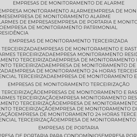
EMPRESAS DE MONITORAMENTO DE ALARME
EMPRESA MONITORAMENTO ALARME
EMPRESA DE MO
RMES
EMPRESA DE MONITORAMENTO ALARME
LARMES DE EMPRESAS
EMPRESA DE PORTARIA E MONI
TO
EMPRESA DE MONITORAMENTO PATRIMONIAL
RESIDÊNCIA
EMPRESAS DE MONITORAMENTO TERCEIRIZADA
 TERCEIRIZADA
EMPRESAS DE MONITORAMENTO E RAS
ARMES TERCEIRIZADA
EMPRESA MONITORAMENTO RESI
AMENTO TERCEIRIZADA
EMPRESA DE MONITORAMENTO 
ENTO TERCEIRIZADA
EMPRESA DE MONITORAMENTO DE
ZADA
EMPRESA DE MONITORAMENTO 24 HORAS TERCEI
ENCIAL TERCEIRIZADA
EMPRESA DE MONITORAMENTO E
EMPRESAS DE MONITORAMENTO TERCEIRIZAÇÃO
 TERCEIRIZAÇÃO
EMPRESAS DE MONITORAMENTO E RA
ARMES TERCEIRIZAÇÃO
EMPRESA MONITORAMENTO RES
AMENTO TERCEIRIZAÇÃO
EMPRESA DE MONITORAMENTO
ENTO TERCEIRIZAÇÃO
EMPRESA DE MONITORAMENTO D
ZAÇÃO
EMPRESA DE MONITORAMENTO 24 HORAS TERCE
ENCIAL TERCEIRIZAÇÃO
EMPRESA DE MONITORAMENTO 
EMPRESAS DE PORTARIA
PRESA DE PORTARIA PARA CONDOMÍNIOS
EMPRESA POR