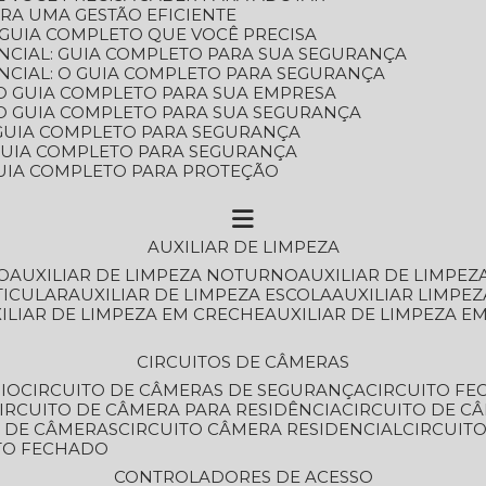
ARA UMA GESTÃO EFICIENTE
 GUIA COMPLETO QUE VOCÊ PRECISA
NCIAL: GUIA COMPLETO PARA SUA SEGURANÇA
NCIAL: O GUIA COMPLETO PARA SEGURANÇA
 O GUIA COMPLETO PARA SUA EMPRESA
: O GUIA COMPLETO PARA SUA SEGURANÇA
: GUIA COMPLETO PARA SEGURANÇA
: GUIA COMPLETO PARA SEGURANÇA
 GUIA COMPLETO PARA PROTEÇÃO
AUXILIAR DE LIMPEZA
O
AUXILIAR DE LIMPEZA NOTURNO
AUXILIAR DE LIMPEZ
TICULAR
AUXILIAR DE LIMPEZA ESCOLA
AUXILIAR LIMPEZ
XILIAR DE LIMPEZA EM CRECHE
AUXILIAR DE LIMPEZA E
CIRCUITOS DE CÂMERAS
IO
CIRCUITO DE CÂMERAS DE SEGURANÇA
CIRCUITO F
CIRCUITO DE CÂMERA PARA RESIDÊNCIA
CIRCUITO DE C
O DE CÂMERAS
CIRCUITO CÂMERA RESIDENCIAL
CIRCUI
ITO FECHADO
CONTROLADORES DE ACESSO