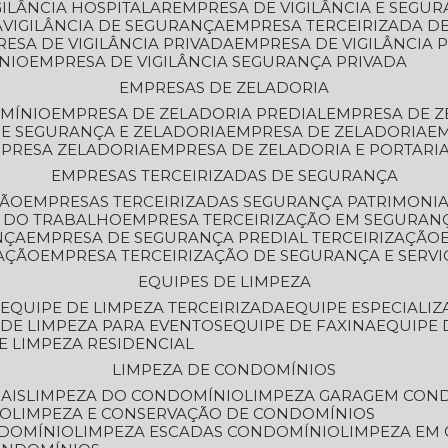
GILÂNCIA HOSPITALAR
EMPRESA DE VIGILÂNCIA E SEGU
A
VIGILÂNCIA DE SEGURANÇA
EMPRESA TERCEIRIZADA DE
RESA DE VIGILÂNCIA PRIVADA
EMPRESA DE VIGILÂNCIA 
ÔNIO
EMPRESA DE VIGILÂNCIA SEGURANÇA PRIVADA
EMPRESAS DE ZELADORIA
OMÍNIO
EMPRESA DE ZELADORIA PREDIAL
EMPRESA DE 
DE SEGURANÇA E ZELADORIA
EMPRESA DE ZELADORIA
E
MPRESA ZELADORIA
EMPRESA DE ZELADORIA E PORTARI
EMPRESAS TERCEIRIZADAS DE SEGURANÇA
ÇÃO
EMPRESAS TERCEIRIZADAS SEGURANÇA PATRIMONI
A DO TRABALHO
EMPRESA TERCEIRIZAÇÃO EM SEGURAN
NÇA
EMPRESA DE SEGURANÇA PREDIAL TERCEIRIZAÇÃO
ZAÇÃO
EMPRESA TERCEIRIZAÇÃO DE SEGURANÇA E SERVI
EQUIPES DE LIMPEZA
A
EQUIPE DE LIMPEZA TERCEIRIZADA
EQUIPE ESPECIALI
E DE LIMPEZA PARA EVENTOS
EQUIPE DE FAXINA
EQUIPE
DE LIMPEZA RESIDENCIAL
LIMPEZA DE CONDOMÍNIOS
AIS
LIMPEZA DO CONDOMÍNIO
LIMPEZA GARAGEM CON
IO
LIMPEZA E CONSERVAÇÃO DE CONDOMÍNIOS
NDOMÍNIO
LIMPEZA ESCADAS CONDOMÍNIO
LIMPEZA EM