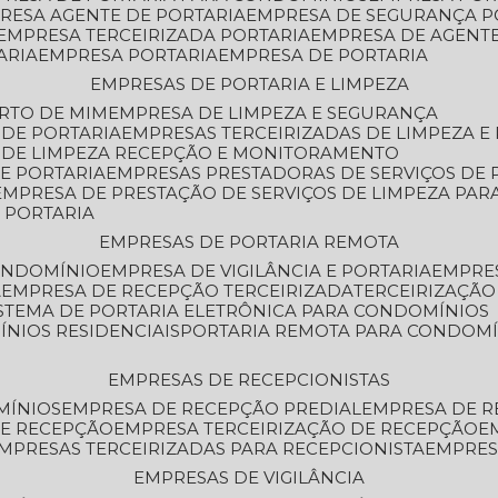
PRESA AGENTE DE PORTARIA
EMPRESA DE SEGURANÇA P
EMPRESA TERCEIRIZADA PORTARIA
EMPRESA DE AGENT
ARIA
EMPRESA PORTARIA
EMPRESA DE PORTARIA
EMPRESAS DE PORTARIA E LIMPEZA
ERTO DE MIM
EMPRESA DE LIMPEZA E SEGURANÇA
 DE PORTARIA
EMPRESAS TERCEIRIZADAS DE LIMPEZA E
S DE LIMPEZA RECEPÇÃO E MONITORAMENTO
DE PORTARIA
EMPRESAS PRESTADORAS DE SERVIÇOS DE 
EMPRESA DE PRESTAÇÃO DE SERVIÇOS DE LIMPEZA PA
E PORTARIA
EMPRESAS DE PORTARIA REMOTA
CONDOMÍNIO
EMPRESA DE VIGILÂNCIA E PORTARIA
EMPRE
A
EMPRESA DE RECEPÇÃO TERCEIRIZADA
TERCEIRIZAÇÃ
ISTEMA DE PORTARIA ELETRÔNICA PARA CONDOMÍNIOS
ÍNIOS RESIDENCIAIS
PORTARIA REMOTA PARA CONDOMÍ
EMPRESAS DE RECEPCIONISTAS
MÍNIOS
EMPRESA DE RECEPÇÃO PREDIAL
EMPRESA DE 
DE RECEPÇÃO
EMPRESA TERCEIRIZAÇÃO DE RECEPÇÃO
EMPRESAS TERCEIRIZADAS PARA RECEPCIONISTA
EMPRE
EMPRESAS DE VIGILÂNCIA