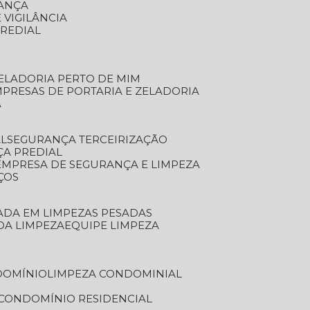
RANÇA
 VIGILÂNCIA
PREDIAL
ZELADORIA PERTO DE MIM
MPRESAS DE PORTARIA E ZELADORIA
A
AL
SEGURANÇA TERCEIRIZAÇÃO
ÇA PREDIAL
EMPRESA DE SEGURANÇA E LIMPEZA
ÇOS
ZADA EM LIMPEZAS PESADAS
 DA LIMPEZA
EQUIPE LIMPEZA
DOMÍNIO
LIMPEZA CONDOMINIAL
 CONDOMÍNIO RESIDENCIAL