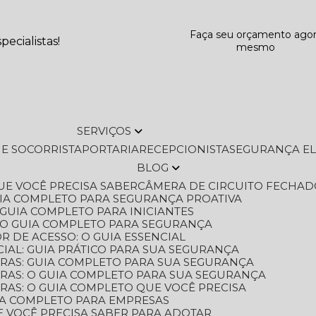
Faça seu orçamento ago
ecialistas!
mesmo
SERVIÇOS
L E SOCORRISTA
PORTARIA
RECEPCIONISTA
SEGURANÇA E
BLOG
QUE VOCÊ PRECISA SABER
CÂMERA DE CIRCUITO FECHAD
GUIA COMPLETO PARA SEGURANÇA PROATIVA
O GUIA COMPLETO PARA INICIANTES
 O GUIA COMPLETO PARA SEGURANÇA
 DE ACESSO: O GUIA ESSENCIAL
IAL: GUIA PRÁTICO PARA SUA SEGURANÇA
ORAS: GUIA COMPLETO PARA SUA SEGURANÇA
ORAS: O GUIA COMPLETO PARA SUA SEGURANÇA
RAS: O GUIA COMPLETO QUE VOCÊ PRECISA
UIA COMPLETO PARA EMPRESAS
E VOCÊ PRECISA SABER PARA ADOTAR