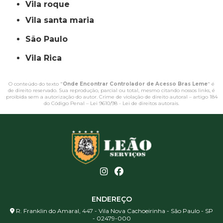
vila roque
vila santa maria
São Paulo
Vila Rica
O conteúdo do texto "
Onde Encontrar Controlador de Acesso Bras Leme
" é
de direito reservado. Sua reprodução, parcial ou total, mesmo citando nossos links, é
proibida sem a autorização do autor. Crime de violação de direito autoral – artigo 184
do Código Penal –
Lei 9610/98 - Lei de direitos autorais
.
ENDEREÇO
R. Franklin do Amaral, 447 - Vila Nova Cachoeirinha - São Paulo - SP
- 02479-000