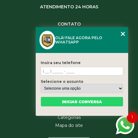
ATENDIMENTO 24 HORAS
CONTATO
(11) 3984-0344
OLÁ! FALE AGORA PELO
(11) 3461-5871
WHATSAPP
(11) 3984-0344
contato@leaoservicos.com.br
Insira seu telefone
MENU
Home
Selecione o assunto
Quem somos
Serviços
Blog
INICIAR CONVERSA
Contato
1
Categorias
Mapa do site