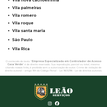
vila nova cachoeirinha
vila palmeiras
vila romero
vila roque
vila santa maria
São Paulo
Vila Rica
O conteúdo do texto "
Empresa Especializada em Controlador de Acesso
Casa Verde
" é de direito reservado. Sua reprodução, parcial ou total, mesmo
citando nossos links, é proibida sem a autorização do autor. Crime de violação de
direito autoral – artigo 184 do Código Penal –
Lei 9610/98 - Lei de direitos autorais
.