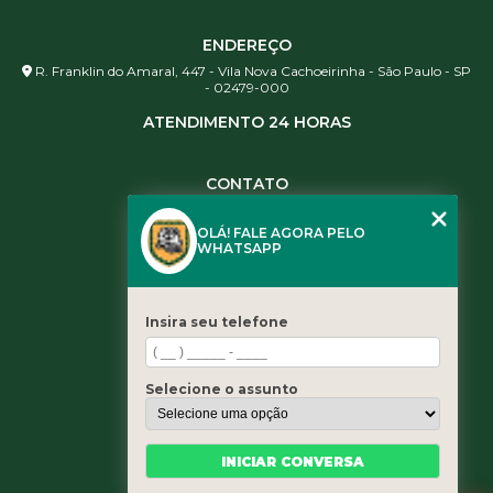
ENDEREÇO
R. Franklin do Amaral, 447 - Vila Nova Cachoeirinha - São Paulo - SP
- 02479-000
ATENDIMENTO 24 HORAS
CONTATO
(11) 3984-0344
OLÁ! FALE AGORA PELO
(11) 3461-5871
WHATSAPP
(11) 3984-0344
contato@leaoservicos.com.br
Insira seu telefone
MENU
Home
Selecione o assunto
Quem somos
Serviços
Blog
INICIAR CONVERSA
Contato