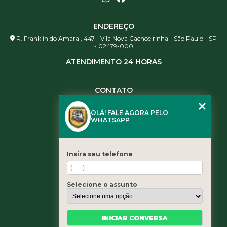
ENDEREÇO
R. Franklin do Amaral, 447 - Vila Nova Cachoeirinha - São Paulo - SP
- 02479-000
ATENDIMENTO 24 HORAS
CONTATO
(11) 3984-0344
OLÁ! FALE AGORA PELO
(11) 3461-5871
WHATSAPP
(11) 3984-0344
contato@leaoservicos.com.br
Insira seu telefone
MENU
Home
Selecione o assunto
Quem somos
Serviços
Blog
INICIAR CONVERSA