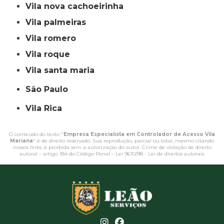
vila nova cachoeirinha
vila palmeiras
vila romero
vila roque
vila santa maria
São Paulo
Vila Rica
O conteúdo do texto "
Empresa Especialista em Controlador de Acesso Vila
Mariana
" é de direito reservado. Sua reprodução, parcial ou total, mesmo citando
nossos links, é proibida sem a autorização do autor. Crime de violação de direito
autoral – artigo 184 do Código Penal –
Lei 9610/98 - Lei de direitos autorais
.