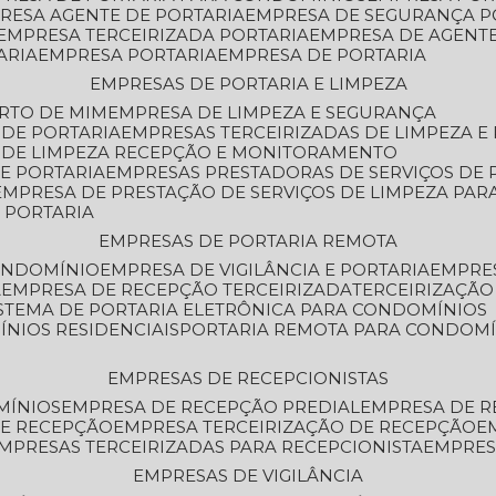
PRESA AGENTE DE PORTARIA
EMPRESA DE SEGURANÇA P
EMPRESA TERCEIRIZADA PORTARIA
EMPRESA DE AGENT
ARIA
EMPRESA PORTARIA
EMPRESA DE PORTARIA
EMPRESAS DE PORTARIA E LIMPEZA
ERTO DE MIM
EMPRESA DE LIMPEZA E SEGURANÇA
 DE PORTARIA
EMPRESAS TERCEIRIZADAS DE LIMPEZA E
S DE LIMPEZA RECEPÇÃO E MONITORAMENTO
DE PORTARIA
EMPRESAS PRESTADORAS DE SERVIÇOS DE 
EMPRESA DE PRESTAÇÃO DE SERVIÇOS DE LIMPEZA PA
E PORTARIA
EMPRESAS DE PORTARIA REMOTA
CONDOMÍNIO
EMPRESA DE VIGILÂNCIA E PORTARIA
EMPRE
A
EMPRESA DE RECEPÇÃO TERCEIRIZADA
TERCEIRIZAÇÃ
ISTEMA DE PORTARIA ELETRÔNICA PARA CONDOMÍNIOS
ÍNIOS RESIDENCIAIS
PORTARIA REMOTA PARA CONDOMÍ
EMPRESAS DE RECEPCIONISTAS
MÍNIOS
EMPRESA DE RECEPÇÃO PREDIAL
EMPRESA DE 
DE RECEPÇÃO
EMPRESA TERCEIRIZAÇÃO DE RECEPÇÃO
EMPRESAS TERCEIRIZADAS PARA RECEPCIONISTA
EMPRE
EMPRESAS DE VIGILÂNCIA