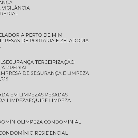
RANÇA
 VIGILÂNCIA
PREDIAL
ZELADORIA PERTO DE MIM
MPRESAS DE PORTARIA E ZELADORIA
A
AL
SEGURANÇA TERCEIRIZAÇÃO
ÇA PREDIAL
EMPRESA DE SEGURANÇA E LIMPEZA
ÇOS
ZADA EM LIMPEZAS PESADAS
 DA LIMPEZA
EQUIPE LIMPEZA
DOMÍNIO
LIMPEZA CONDOMINIAL
 CONDOMÍNIO RESIDENCIAL