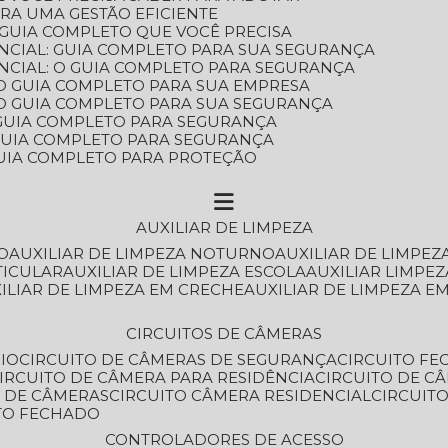
ARA UMA GESTÃO EFICIENTE
 GUIA COMPLETO QUE VOCÊ PRECISA
NCIAL: GUIA COMPLETO PARA SUA SEGURANÇA
NCIAL: O GUIA COMPLETO PARA SEGURANÇA
 O GUIA COMPLETO PARA SUA EMPRESA
: O GUIA COMPLETO PARA SUA SEGURANÇA
: GUIA COMPLETO PARA SEGURANÇA
: GUIA COMPLETO PARA SEGURANÇA
 GUIA COMPLETO PARA PROTEÇÃO
AUXILIAR DE LIMPEZA
O
AUXILIAR DE LIMPEZA NOTURNO
AUXILIAR DE LIMPEZ
TICULAR
AUXILIAR DE LIMPEZA ESCOLA
AUXILIAR LIMPEZ
XILIAR DE LIMPEZA EM CRECHE
AUXILIAR DE LIMPEZA E
CIRCUITOS DE CÂMERAS
IO
CIRCUITO DE CÂMERAS DE SEGURANÇA
CIRCUITO F
CIRCUITO DE CÂMERA PARA RESIDÊNCIA
CIRCUITO DE C
O DE CÂMERAS
CIRCUITO CÂMERA RESIDENCIAL
CIRCUI
ITO FECHADO
CONTROLADORES DE ACESSO