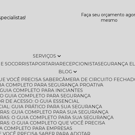
Faça seu orçamento ago
ecialistas!
mesmo
SERVIÇOS
L E SOCORRISTA
PORTARIA
RECEPCIONISTA
SEGURANÇA E
BLOG
QUE VOCÊ PRECISA SABER
CÂMERA DE CIRCUITO FECHAD
GUIA COMPLETO PARA SEGURANÇA PROATIVA
O GUIA COMPLETO PARA INICIANTES
 O GUIA COMPLETO PARA SEGURANÇA
 DE ACESSO: O GUIA ESSENCIAL
IAL: GUIA PRÁTICO PARA SUA SEGURANÇA
ORAS: GUIA COMPLETO PARA SUA SEGURANÇA
ORAS: O GUIA COMPLETO PARA SUA SEGURANÇA
RAS: O GUIA COMPLETO QUE VOCÊ PRECISA
UIA COMPLETO PARA EMPRESAS
E VOCÊ PRECISA SABER PARA ADOTAR