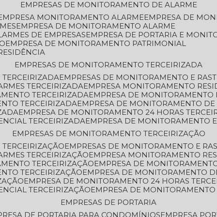
EMPRESAS DE MONITORAMENTO DE ALARME
EMPRESA MONITORAMENTO ALARME
EMPRESA DE MO
RMES
EMPRESA DE MONITORAMENTO ALARME
LARMES DE EMPRESAS
EMPRESA DE PORTARIA E MONI
TO
EMPRESA DE MONITORAMENTO PATRIMONIAL
RESIDÊNCIA
EMPRESAS DE MONITORAMENTO TERCEIRIZADA
 TERCEIRIZADA
EMPRESAS DE MONITORAMENTO E RAS
ARMES TERCEIRIZADA
EMPRESA MONITORAMENTO RESI
AMENTO TERCEIRIZADA
EMPRESA DE MONITORAMENTO 
ENTO TERCEIRIZADA
EMPRESA DE MONITORAMENTO DE
ZADA
EMPRESA DE MONITORAMENTO 24 HORAS TERCEI
ENCIAL TERCEIRIZADA
EMPRESA DE MONITORAMENTO E
EMPRESAS DE MONITORAMENTO TERCEIRIZAÇÃO
 TERCEIRIZAÇÃO
EMPRESAS DE MONITORAMENTO E RA
ARMES TERCEIRIZAÇÃO
EMPRESA MONITORAMENTO RES
AMENTO TERCEIRIZAÇÃO
EMPRESA DE MONITORAMENTO
ENTO TERCEIRIZAÇÃO
EMPRESA DE MONITORAMENTO D
ZAÇÃO
EMPRESA DE MONITORAMENTO 24 HORAS TERCE
ENCIAL TERCEIRIZAÇÃO
EMPRESA DE MONITORAMENTO 
EMPRESAS DE PORTARIA
PRESA DE PORTARIA PARA CONDOMÍNIOS
EMPRESA POR