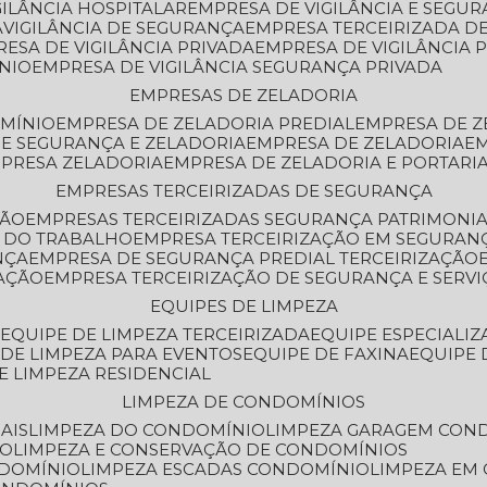
GILÂNCIA HOSPITALAR
EMPRESA DE VIGILÂNCIA E SEGU
A
VIGILÂNCIA DE SEGURANÇA
EMPRESA TERCEIRIZADA DE
RESA DE VIGILÂNCIA PRIVADA
EMPRESA DE VIGILÂNCIA 
ÔNIO
EMPRESA DE VIGILÂNCIA SEGURANÇA PRIVADA
EMPRESAS DE ZELADORIA
OMÍNIO
EMPRESA DE ZELADORIA PREDIAL
EMPRESA DE 
DE SEGURANÇA E ZELADORIA
EMPRESA DE ZELADORIA
E
MPRESA ZELADORIA
EMPRESA DE ZELADORIA E PORTARI
EMPRESAS TERCEIRIZADAS DE SEGURANÇA
ÇÃO
EMPRESAS TERCEIRIZADAS SEGURANÇA PATRIMONI
A DO TRABALHO
EMPRESA TERCEIRIZAÇÃO EM SEGURAN
NÇA
EMPRESA DE SEGURANÇA PREDIAL TERCEIRIZAÇÃO
ZAÇÃO
EMPRESA TERCEIRIZAÇÃO DE SEGURANÇA E SERVI
EQUIPES DE LIMPEZA
A
EQUIPE DE LIMPEZA TERCEIRIZADA
EQUIPE ESPECIALI
E DE LIMPEZA PARA EVENTOS
EQUIPE DE FAXINA
EQUIPE
DE LIMPEZA RESIDENCIAL
LIMPEZA DE CONDOMÍNIOS
AIS
LIMPEZA DO CONDOMÍNIO
LIMPEZA GARAGEM CON
IO
LIMPEZA E CONSERVAÇÃO DE CONDOMÍNIOS
NDOMÍNIO
LIMPEZA ESCADAS CONDOMÍNIO
LIMPEZA EM