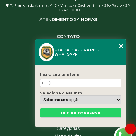
R. Franklin do Amaral, 447 - Vila Nova Cachoeirinha - São Paulo - SP
- 02479-000
ATENDIMENTO 24 HORAS
CONTATO
(11) 3984-0344
OLÁ! FALE AGORA PELO
(11) 3461-5871
WHATSAPP
(11) 3984-0344
contato@leaoservicos.com.br
Insira seu telefone
MENU
Home
Selecione o assunto
Quem somos
Serviços
Blog
INICIAR CONVERSA
Contato
1
Categorias