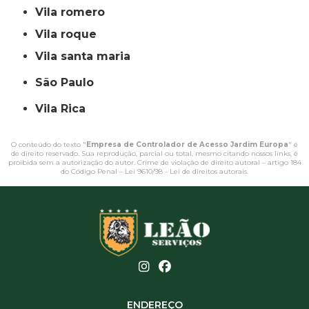
vila romero
vila roque
vila santa maria
São Paulo
Vila Rica
O conteúdo do texto "
Empresa de Controlador de Acesso Jardim Europa
" é
de direito reservado. Sua reprodução, parcial ou total, mesmo citando nossos links, é
proibida sem a autorização do autor. Crime de violação de direito autoral – artigo 184
do Código Penal –
Lei 9610/98 - Lei de direitos autorais
.
ENDEREÇO