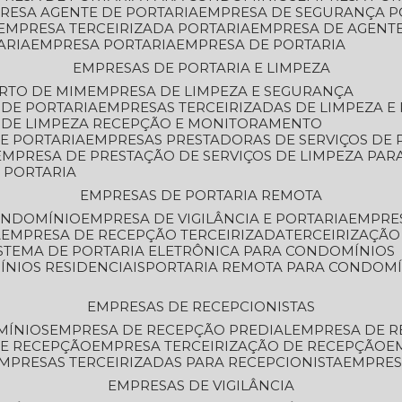
PRESA AGENTE DE PORTARIA
EMPRESA DE SEGURANÇA P
EMPRESA TERCEIRIZADA PORTARIA
EMPRESA DE AGENT
ARIA
EMPRESA PORTARIA
EMPRESA DE PORTARIA
EMPRESAS DE PORTARIA E LIMPEZA
ERTO DE MIM
EMPRESA DE LIMPEZA E SEGURANÇA
 DE PORTARIA
EMPRESAS TERCEIRIZADAS DE LIMPEZA E
S DE LIMPEZA RECEPÇÃO E MONITORAMENTO
DE PORTARIA
EMPRESAS PRESTADORAS DE SERVIÇOS DE 
EMPRESA DE PRESTAÇÃO DE SERVIÇOS DE LIMPEZA PA
E PORTARIA
EMPRESAS DE PORTARIA REMOTA
CONDOMÍNIO
EMPRESA DE VIGILÂNCIA E PORTARIA
EMPRE
A
EMPRESA DE RECEPÇÃO TERCEIRIZADA
TERCEIRIZAÇÃ
ISTEMA DE PORTARIA ELETRÔNICA PARA CONDOMÍNIOS
ÍNIOS RESIDENCIAIS
PORTARIA REMOTA PARA CONDOMÍ
EMPRESAS DE RECEPCIONISTAS
MÍNIOS
EMPRESA DE RECEPÇÃO PREDIAL
EMPRESA DE 
DE RECEPÇÃO
EMPRESA TERCEIRIZAÇÃO DE RECEPÇÃO
EMPRESAS TERCEIRIZADAS PARA RECEPCIONISTA
EMPRE
EMPRESAS DE VIGILÂNCIA