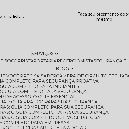
Faça seu orçamento ago
ecialistas!
mesmo
SERVIÇOS
L E SOCORRISTA
PORTARIA
RECEPCIONISTA
SEGURANÇA E
BLOG
QUE VOCÊ PRECISA SABER
CÂMERA DE CIRCUITO FECHAD
GUIA COMPLETO PARA SEGURANÇA PROATIVA
O GUIA COMPLETO PARA INICIANTES
 O GUIA COMPLETO PARA SEGURANÇA
 DE ACESSO: O GUIA ESSENCIAL
IAL: GUIA PRÁTICO PARA SUA SEGURANÇA
ORAS: GUIA COMPLETO PARA SUA SEGURANÇA
ORAS: O GUIA COMPLETO PARA SUA SEGURANÇA
RAS: O GUIA COMPLETO QUE VOCÊ PRECISA
UIA COMPLETO PARA EMPRESAS
E VOCÊ PRECISA SABER PARA ADOTAR