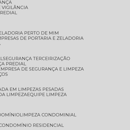
RANÇA
 VIGILÂNCIA
PREDIAL
ZELADORIA PERTO DE MIM
MPRESAS DE PORTARIA E ZELADORIA
A
AL
SEGURANÇA TERCEIRIZAÇÃO
ÇA PREDIAL
EMPRESA DE SEGURANÇA E LIMPEZA
ÇOS
ZADA EM LIMPEZAS PESADAS
 DA LIMPEZA
EQUIPE LIMPEZA
DOMÍNIO
LIMPEZA CONDOMINIAL
 CONDOMÍNIO RESIDENCIAL