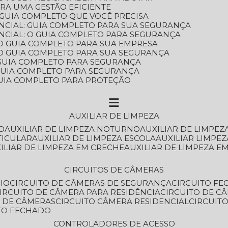
ARA UMA GESTÃO EFICIENTE
 GUIA COMPLETO QUE VOCÊ PRECISA
NCIAL: GUIA COMPLETO PARA SUA SEGURANÇA
NCIAL: O GUIA COMPLETO PARA SEGURANÇA
 O GUIA COMPLETO PARA SUA EMPRESA
: O GUIA COMPLETO PARA SUA SEGURANÇA
: GUIA COMPLETO PARA SEGURANÇA
: GUIA COMPLETO PARA SEGURANÇA
 GUIA COMPLETO PARA PROTEÇÃO
AUXILIAR DE LIMPEZA
O
AUXILIAR DE LIMPEZA NOTURNO
AUXILIAR DE LIMPEZ
TICULAR
AUXILIAR DE LIMPEZA ESCOLA
AUXILIAR LIMPEZ
XILIAR DE LIMPEZA EM CRECHE
AUXILIAR DE LIMPEZA E
CIRCUITOS DE CÂMERAS
IO
CIRCUITO DE CÂMERAS DE SEGURANÇA
CIRCUITO F
CIRCUITO DE CÂMERA PARA RESIDÊNCIA
CIRCUITO DE C
O DE CÂMERAS
CIRCUITO CÂMERA RESIDENCIAL
CIRCUI
ITO FECHADO
CONTROLADORES DE ACESSO