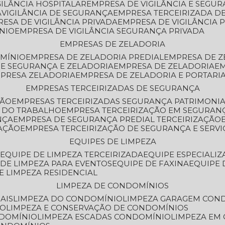
GILÂNCIA HOSPITALAR
EMPRESA DE VIGILÂNCIA E SEGU
A
VIGILÂNCIA DE SEGURANÇA
EMPRESA TERCEIRIZADA DE
RESA DE VIGILÂNCIA PRIVADA
EMPRESA DE VIGILÂNCIA 
ÔNIO
EMPRESA DE VIGILÂNCIA SEGURANÇA PRIVADA
EMPRESAS DE ZELADORIA
OMÍNIO
EMPRESA DE ZELADORIA PREDIAL
EMPRESA DE 
DE SEGURANÇA E ZELADORIA
EMPRESA DE ZELADORIA
E
MPRESA ZELADORIA
EMPRESA DE ZELADORIA E PORTARI
EMPRESAS TERCEIRIZADAS DE SEGURANÇA
ÇÃO
EMPRESAS TERCEIRIZADAS SEGURANÇA PATRIMONI
A DO TRABALHO
EMPRESA TERCEIRIZAÇÃO EM SEGURAN
NÇA
EMPRESA DE SEGURANÇA PREDIAL TERCEIRIZAÇÃO
ZAÇÃO
EMPRESA TERCEIRIZAÇÃO DE SEGURANÇA E SERVI
EQUIPES DE LIMPEZA
A
EQUIPE DE LIMPEZA TERCEIRIZADA
EQUIPE ESPECIALI
E DE LIMPEZA PARA EVENTOS
EQUIPE DE FAXINA
EQUIPE
DE LIMPEZA RESIDENCIAL
LIMPEZA DE CONDOMÍNIOS
AIS
LIMPEZA DO CONDOMÍNIO
LIMPEZA GARAGEM CON
IO
LIMPEZA E CONSERVAÇÃO DE CONDOMÍNIOS
NDOMÍNIO
LIMPEZA ESCADAS CONDOMÍNIO
LIMPEZA EM