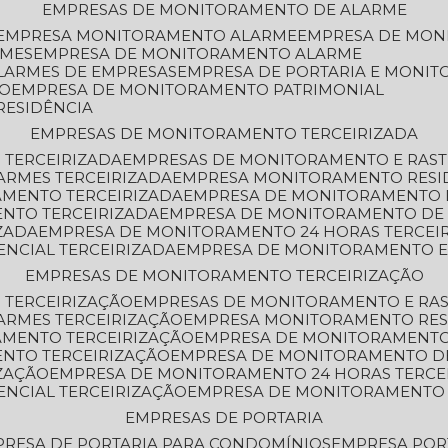
EMPRESAS DE MONITORAMENTO DE ALARME
EMPRESA MONITORAMENTO ALARME
EMPRESA DE MO
RMES
EMPRESA DE MONITORAMENTO ALARME
LARMES DE EMPRESAS
EMPRESA DE PORTARIA E MONI
TO
EMPRESA DE MONITORAMENTO PATRIMONIAL
RESIDÊNCIA
EMPRESAS DE MONITORAMENTO TERCEIRIZADA
 TERCEIRIZADA
EMPRESAS DE MONITORAMENTO E RAS
ARMES TERCEIRIZADA
EMPRESA MONITORAMENTO RESI
AMENTO TERCEIRIZADA
EMPRESA DE MONITORAMENTO 
ENTO TERCEIRIZADA
EMPRESA DE MONITORAMENTO DE
ZADA
EMPRESA DE MONITORAMENTO 24 HORAS TERCEI
ENCIAL TERCEIRIZADA
EMPRESA DE MONITORAMENTO E
EMPRESAS DE MONITORAMENTO TERCEIRIZAÇÃO
 TERCEIRIZAÇÃO
EMPRESAS DE MONITORAMENTO E RA
ARMES TERCEIRIZAÇÃO
EMPRESA MONITORAMENTO RES
AMENTO TERCEIRIZAÇÃO
EMPRESA DE MONITORAMENTO
ENTO TERCEIRIZAÇÃO
EMPRESA DE MONITORAMENTO D
ZAÇÃO
EMPRESA DE MONITORAMENTO 24 HORAS TERCE
ENCIAL TERCEIRIZAÇÃO
EMPRESA DE MONITORAMENTO 
EMPRESAS DE PORTARIA
PRESA DE PORTARIA PARA CONDOMÍNIOS
EMPRESA POR