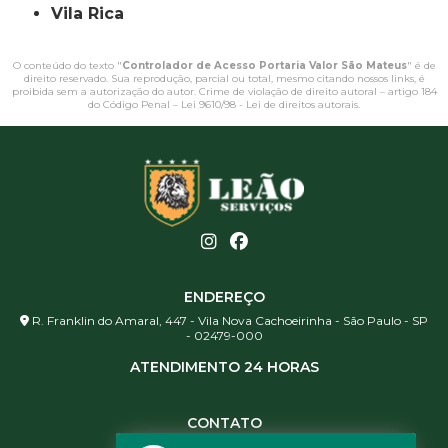
Vila Rica
O conteúdo do texto "
Controlador de Acesso Portaria Valor São Mateus
" é de
direito reservado. Sua reprodução, parcial ou total, mesmo citando nossos links, é
proibida sem a autorização do autor. Crime de violação de direito autoral – artigo 184
do Código Penal –
Lei 9610/98 - Lei de direitos autorais
.
ENDEREÇO
R. Franklin do Amaral, 447 - Vila Nova Cachoeirinha - São Paulo - SP
- 02479-000
ATENDIMENTO 24 HORAS
CONTATO
(11) 3984-0344