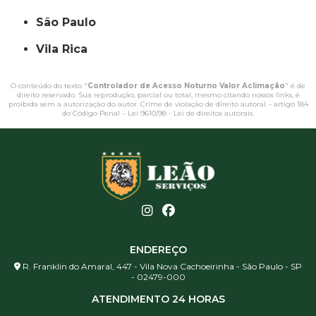
São Paulo
Vila Rica
O conteúdo do texto "
Controlador de Acesso Noturno Valor Aclimação
" é de
direito reservado. Sua reprodução, parcial ou total, mesmo citando nossos links, é
proibida sem a autorização do autor. Crime de violação de direito autoral – artigo 184
do Código Penal –
Lei 9610/98 - Lei de direitos autorais
.
ENDEREÇO
R. Franklin do Amaral, 447 - Vila Nova Cachoeirinha - São Paulo - SP
- 02479-000
ATENDIMENTO 24 HORAS