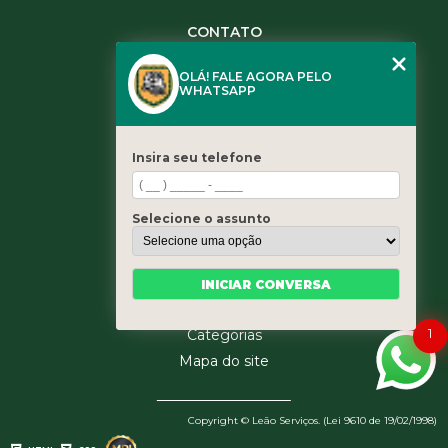
CONTATO
(11) 3984-0344
OLÁ! FALE AGORA PELO
(11) 3461-5871
WHATSAPP
(11) 3984-0344
contato@leaoservicos.com.br
Insira seu telefone
MENU
Home
Selecione o assunto
Quem somos
Serviços
Blog
INICIAR CONVERSA
Contato
1
Categorias
Mapa do site
Copyright © Leão Serviços. (Lei 9610 de 19/02/1998)