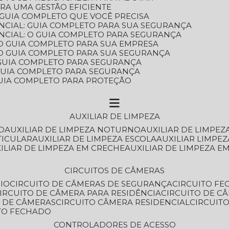
ARA UMA GESTÃO EFICIENTE
 GUIA COMPLETO QUE VOCÊ PRECISA
NCIAL: GUIA COMPLETO PARA SUA SEGURANÇA
NCIAL: O GUIA COMPLETO PARA SEGURANÇA
 O GUIA COMPLETO PARA SUA EMPRESA
: O GUIA COMPLETO PARA SUA SEGURANÇA
: GUIA COMPLETO PARA SEGURANÇA
: GUIA COMPLETO PARA SEGURANÇA
 GUIA COMPLETO PARA PROTEÇÃO
AUXILIAR DE LIMPEZA
O
AUXILIAR DE LIMPEZA NOTURNO
AUXILIAR DE LIMPEZ
TICULAR
AUXILIAR DE LIMPEZA ESCOLA
AUXILIAR LIMPEZ
XILIAR DE LIMPEZA EM CRECHE
AUXILIAR DE LIMPEZA E
CIRCUITOS DE CÂMERAS
IO
CIRCUITO DE CÂMERAS DE SEGURANÇA
CIRCUITO F
CIRCUITO DE CÂMERA PARA RESIDÊNCIA
CIRCUITO DE C
O DE CÂMERAS
CIRCUITO CÂMERA RESIDENCIAL
CIRCUI
ITO FECHADO
CONTROLADORES DE ACESSO