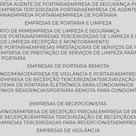
PRESA AGENTE DE PORTARIA
EMPRESA DE SEGURANÇA P
EMPRESA TERCEIRIZADA PORTARIA
EMPRESA DE AGENT
ARIA
EMPRESA PORTARIA
EMPRESA DE PORTARIA
EMPRESAS DE PORTARIA E LIMPEZA
ERTO DE MIM
EMPRESA DE LIMPEZA E SEGURANÇA
 DE PORTARIA
EMPRESAS TERCEIRIZADAS DE LIMPEZA E
S DE LIMPEZA RECEPÇÃO E MONITORAMENTO
DE PORTARIA
EMPRESAS PRESTADORAS DE SERVIÇOS DE 
EMPRESA DE PRESTAÇÃO DE SERVIÇOS DE LIMPEZA PA
E PORTARIA
EMPRESAS DE PORTARIA REMOTA
CONDOMÍNIO
EMPRESA DE VIGILÂNCIA E PORTARIA
EMPRE
A
EMPRESA DE RECEPÇÃO TERCEIRIZADA
TERCEIRIZAÇÃ
ISTEMA DE PORTARIA ELETRÔNICA PARA CONDOMÍNIOS
ÍNIOS RESIDENCIAIS
PORTARIA REMOTA PARA CONDOMÍ
EMPRESAS DE RECEPCIONISTAS
MÍNIOS
EMPRESA DE RECEPÇÃO PREDIAL
EMPRESA DE 
DE RECEPÇÃO
EMPRESA TERCEIRIZAÇÃO DE RECEPÇÃO
EMPRESAS TERCEIRIZADAS PARA RECEPCIONISTA
EMPRE
EMPRESAS DE VIGILÂNCIA