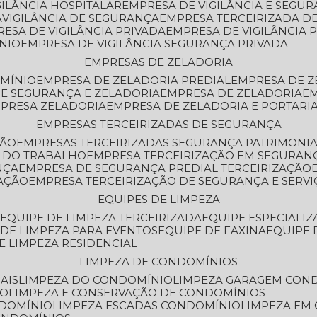
GILÂNCIA HOSPITALAR
EMPRESA DE VIGILÂNCIA E SEGU
A
VIGILÂNCIA DE SEGURANÇA
EMPRESA TERCEIRIZADA DE
RESA DE VIGILÂNCIA PRIVADA
EMPRESA DE VIGILÂNCIA 
ÔNIO
EMPRESA DE VIGILÂNCIA SEGURANÇA PRIVADA
EMPRESAS DE ZELADORIA
OMÍNIO
EMPRESA DE ZELADORIA PREDIAL
EMPRESA DE 
DE SEGURANÇA E ZELADORIA
EMPRESA DE ZELADORIA
E
MPRESA ZELADORIA
EMPRESA DE ZELADORIA E PORTARI
EMPRESAS TERCEIRIZADAS DE SEGURANÇA
ÇÃO
EMPRESAS TERCEIRIZADAS SEGURANÇA PATRIMONI
A DO TRABALHO
EMPRESA TERCEIRIZAÇÃO EM SEGURAN
NÇA
EMPRESA DE SEGURANÇA PREDIAL TERCEIRIZAÇÃO
ZAÇÃO
EMPRESA TERCEIRIZAÇÃO DE SEGURANÇA E SERVI
EQUIPES DE LIMPEZA
A
EQUIPE DE LIMPEZA TERCEIRIZADA
EQUIPE ESPECIALI
E DE LIMPEZA PARA EVENTOS
EQUIPE DE FAXINA
EQUIPE
DE LIMPEZA RESIDENCIAL
LIMPEZA DE CONDOMÍNIOS
AIS
LIMPEZA DO CONDOMÍNIO
LIMPEZA GARAGEM CON
IO
LIMPEZA E CONSERVAÇÃO DE CONDOMÍNIOS
NDOMÍNIO
LIMPEZA ESCADAS CONDOMÍNIO
LIMPEZA EM