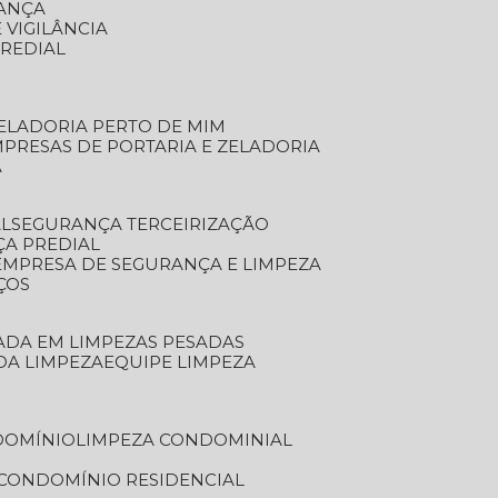
RANÇA
 VIGILÂNCIA
PREDIAL
ZELADORIA PERTO DE MIM
MPRESAS DE PORTARIA E ZELADORIA
A
AL
SEGURANÇA TERCEIRIZAÇÃO
ÇA PREDIAL
EMPRESA DE SEGURANÇA E LIMPEZA
ÇOS
ZADA EM LIMPEZAS PESADAS
 DA LIMPEZA
EQUIPE LIMPEZA
DOMÍNIO
LIMPEZA CONDOMINIAL
 CONDOMÍNIO RESIDENCIAL