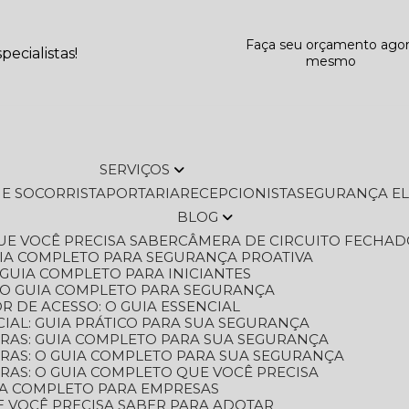
Faça seu orçamento ago
ecialistas!
mesmo
SERVIÇOS
L E SOCORRISTA
PORTARIA
RECEPCIONISTA
SEGURANÇA E
BLOG
QUE VOCÊ PRECISA SABER
CÂMERA DE CIRCUITO FECHAD
GUIA COMPLETO PARA SEGURANÇA PROATIVA
O GUIA COMPLETO PARA INICIANTES
 O GUIA COMPLETO PARA SEGURANÇA
 DE ACESSO: O GUIA ESSENCIAL
IAL: GUIA PRÁTICO PARA SUA SEGURANÇA
ORAS: GUIA COMPLETO PARA SUA SEGURANÇA
ORAS: O GUIA COMPLETO PARA SUA SEGURANÇA
RAS: O GUIA COMPLETO QUE VOCÊ PRECISA
UIA COMPLETO PARA EMPRESAS
E VOCÊ PRECISA SABER PARA ADOTAR