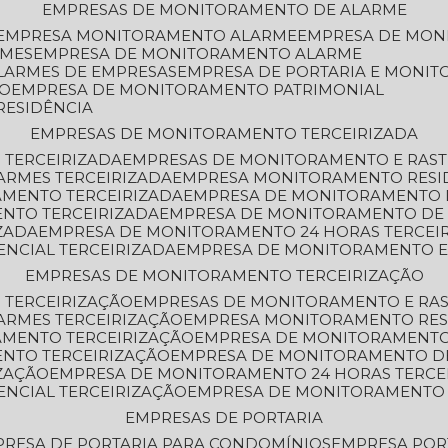
EMPRESAS DE MONITORAMENTO DE ALARME
EMPRESA MONITORAMENTO ALARME
EMPRESA DE MO
RMES
EMPRESA DE MONITORAMENTO ALARME
LARMES DE EMPRESAS
EMPRESA DE PORTARIA E MONI
TO
EMPRESA DE MONITORAMENTO PATRIMONIAL
RESIDÊNCIA
EMPRESAS DE MONITORAMENTO TERCEIRIZADA
 TERCEIRIZADA
EMPRESAS DE MONITORAMENTO E RAS
ARMES TERCEIRIZADA
EMPRESA MONITORAMENTO RESI
AMENTO TERCEIRIZADA
EMPRESA DE MONITORAMENTO 
ENTO TERCEIRIZADA
EMPRESA DE MONITORAMENTO DE
ZADA
EMPRESA DE MONITORAMENTO 24 HORAS TERCEI
ENCIAL TERCEIRIZADA
EMPRESA DE MONITORAMENTO E
EMPRESAS DE MONITORAMENTO TERCEIRIZAÇÃO
 TERCEIRIZAÇÃO
EMPRESAS DE MONITORAMENTO E RA
ARMES TERCEIRIZAÇÃO
EMPRESA MONITORAMENTO RES
AMENTO TERCEIRIZAÇÃO
EMPRESA DE MONITORAMENTO
ENTO TERCEIRIZAÇÃO
EMPRESA DE MONITORAMENTO D
ZAÇÃO
EMPRESA DE MONITORAMENTO 24 HORAS TERCE
ENCIAL TERCEIRIZAÇÃO
EMPRESA DE MONITORAMENTO 
EMPRESAS DE PORTARIA
PRESA DE PORTARIA PARA CONDOMÍNIOS
EMPRESA POR