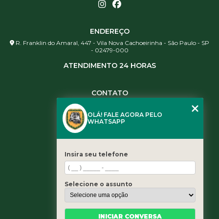
ENDEREÇO
R. Franklin do Amaral, 447 - Vila Nova Cachoeirinha - São Paulo - SP
- 02479-000
ATENDIMENTO 24 HORAS
CONTATO
(11) 3984-0344
OLÁ! FALE AGORA PELO
(11) 3461-5871
WHATSAPP
(11) 3984-0344
contato@leaoservicos.com.br
Insira seu telefone
MENU
Home
Selecione o assunto
Quem somos
Serviços
Blog
INICIAR CONVERSA