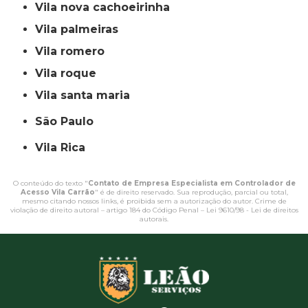
vila nova cachoeirinha
vila palmeiras
vila romero
vila roque
vila santa maria
São Paulo
Vila Rica
O conteúdo do texto "
Contato de Empresa Especialista em Controlador de
Acesso Vila Carrão
" é de direito reservado. Sua reprodução, parcial ou total,
mesmo citando nossos links, é proibida sem a autorização do autor. Crime de
violação de direito autoral – artigo 184 do Código Penal –
Lei 9610/98 - Lei de direitos
autorais
.