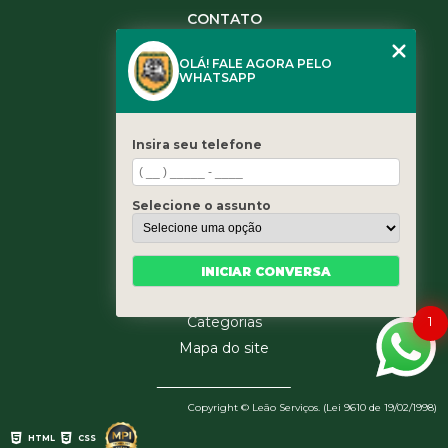
CONTATO
(11) 3984-0344
OLÁ! FALE AGORA PELO
(11) 3461-5871
WHATSAPP
(11) 3984-0344
contato@leaoservicos.com.br
Insira seu telefone
MENU
Home
Selecione o assunto
Quem somos
Serviços
Blog
INICIAR CONVERSA
Contato
1
Categorias
Mapa do site
Copyright © Leão Serviços. (Lei 9610 de 19/02/1998)
HTML
CSS