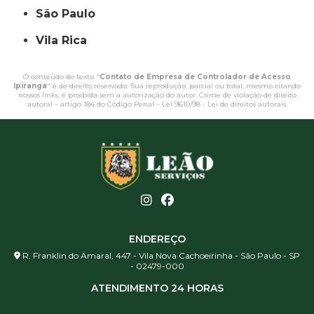
São Paulo
Vila Rica
O conteúdo do texto "
Contato de Empresa de Controlador de Acesso
Ipiranga
" é de direito reservado. Sua reprodução, parcial ou total, mesmo citando
nossos links, é proibida sem a autorização do autor. Crime de violação de direito
autoral – artigo 184 do Código Penal –
Lei 9610/98 - Lei de direitos autorais
.
ENDEREÇO
R. Franklin do Amaral, 447 - Vila Nova Cachoeirinha - São Paulo - SP
- 02479-000
ATENDIMENTO 24 HORAS