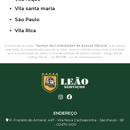
vila santa maria
São Paulo
Vila Rica
O conteúdo do texto "
Serviço de Controlador de Acesso Glicério
" é de direito
reservado. Sua reprodução, parcial ou total, mesmo citando nossos links, é proibida
sem a autorização do autor. Crime de violação de direito autoral – artigo 184 do
Código Penal –
Lei 9610/98 - Lei de direitos autorais
.
ENDEREÇO
R. Franklin do Amaral, 447 - Vila Nova Cachoeirinha - São Paulo - SP
- 02479-000