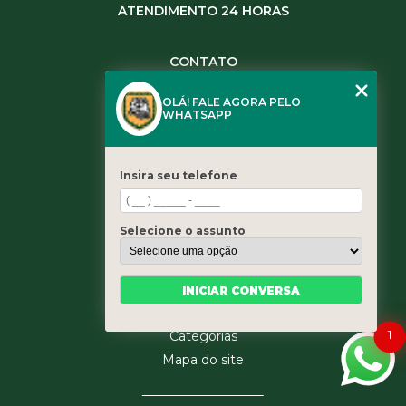
ATENDIMENTO 24 HORAS
CONTATO
(11) 3984-0344
OLÁ! FALE AGORA PELO
(11) 3461-5871
WHATSAPP
(11) 3984-0344
contato@leaoservicos.com.br
Insira seu telefone
MENU
Home
Selecione o assunto
Quem somos
Serviços
Blog
INICIAR CONVERSA
Contato
1
Categorias
Mapa do site