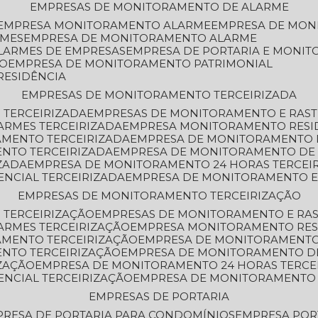
EMPRESAS DE MONITORAMENTO DE ALARME
EMPRESA MONITORAMENTO ALARME
EMPRESA DE MO
RMES
EMPRESA DE MONITORAMENTO ALARME
LARMES DE EMPRESAS
EMPRESA DE PORTARIA E MONI
TO
EMPRESA DE MONITORAMENTO PATRIMONIAL
RESIDÊNCIA
EMPRESAS DE MONITORAMENTO TERCEIRIZADA
 TERCEIRIZADA
EMPRESAS DE MONITORAMENTO E RAS
ARMES TERCEIRIZADA
EMPRESA MONITORAMENTO RESI
AMENTO TERCEIRIZADA
EMPRESA DE MONITORAMENTO 
ENTO TERCEIRIZADA
EMPRESA DE MONITORAMENTO DE
ZADA
EMPRESA DE MONITORAMENTO 24 HORAS TERCEI
ENCIAL TERCEIRIZADA
EMPRESA DE MONITORAMENTO E
EMPRESAS DE MONITORAMENTO TERCEIRIZAÇÃO
 TERCEIRIZAÇÃO
EMPRESAS DE MONITORAMENTO E RA
ARMES TERCEIRIZAÇÃO
EMPRESA MONITORAMENTO RES
AMENTO TERCEIRIZAÇÃO
EMPRESA DE MONITORAMENTO
ENTO TERCEIRIZAÇÃO
EMPRESA DE MONITORAMENTO D
ZAÇÃO
EMPRESA DE MONITORAMENTO 24 HORAS TERCE
ENCIAL TERCEIRIZAÇÃO
EMPRESA DE MONITORAMENTO 
EMPRESAS DE PORTARIA
PRESA DE PORTARIA PARA CONDOMÍNIOS
EMPRESA POR