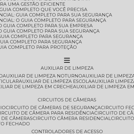
ARA UMA GESTÃO EFICIENTE
 GUIA COMPLETO QUE VOCÊ PRECISA
NCIAL: GUIA COMPLETO PARA SUA SEGURANÇA
NCIAL: O GUIA COMPLETO PARA SEGURANÇA
 O GUIA COMPLETO PARA SUA EMPRESA
: O GUIA COMPLETO PARA SUA SEGURANÇA
: GUIA COMPLETO PARA SEGURANÇA
: GUIA COMPLETO PARA SEGURANÇA
 GUIA COMPLETO PARA PROTEÇÃO
AUXILIAR DE LIMPEZA
O
AUXILIAR DE LIMPEZA NOTURNO
AUXILIAR DE LIMPEZ
TICULAR
AUXILIAR DE LIMPEZA ESCOLA
AUXILIAR LIMPEZ
XILIAR DE LIMPEZA EM CRECHE
AUXILIAR DE LIMPEZA E
CIRCUITOS DE CÂMERAS
IO
CIRCUITO DE CÂMERAS DE SEGURANÇA
CIRCUITO F
CIRCUITO DE CÂMERA PARA RESIDÊNCIA
CIRCUITO DE C
O DE CÂMERAS
CIRCUITO CÂMERA RESIDENCIAL
CIRCUI
ITO FECHADO
CONTROLADORES DE ACESSO