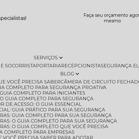
Faça seu orçamento ago
ecialistas!
mesmo
SERVIÇOS
L E SOCORRISTA
PORTARIA
RECEPCIONISTA
SEGURANÇA E
BLOG
QUE VOCÊ PRECISA SABER
CÂMERA DE CIRCUITO FECHAD
GUIA COMPLETO PARA SEGURANÇA PROATIVA
O GUIA COMPLETO PARA INICIANTES
 O GUIA COMPLETO PARA SEGURANÇA
 DE ACESSO: O GUIA ESSENCIAL
IAL: GUIA PRÁTICO PARA SUA SEGURANÇA
ORAS: GUIA COMPLETO PARA SUA SEGURANÇA
ORAS: O GUIA COMPLETO PARA SUA SEGURANÇA
RAS: O GUIA COMPLETO QUE VOCÊ PRECISA
UIA COMPLETO PARA EMPRESAS
E VOCÊ PRECISA SABER PARA ADOTAR