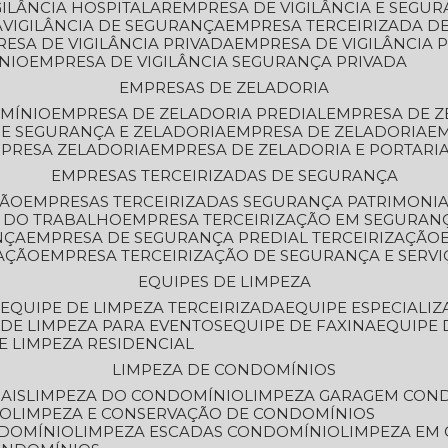
GILÂNCIA HOSPITALAR
EMPRESA DE VIGILÂNCIA E SEGU
A
VIGILÂNCIA DE SEGURANÇA
EMPRESA TERCEIRIZADA DE
RESA DE VIGILÂNCIA PRIVADA
EMPRESA DE VIGILÂNCIA 
ÔNIO
EMPRESA DE VIGILÂNCIA SEGURANÇA PRIVADA
EMPRESAS DE ZELADORIA
OMÍNIO
EMPRESA DE ZELADORIA PREDIAL
EMPRESA DE 
DE SEGURANÇA E ZELADORIA
EMPRESA DE ZELADORIA
E
MPRESA ZELADORIA
EMPRESA DE ZELADORIA E PORTARI
EMPRESAS TERCEIRIZADAS DE SEGURANÇA
ÇÃO
EMPRESAS TERCEIRIZADAS SEGURANÇA PATRIMONI
A DO TRABALHO
EMPRESA TERCEIRIZAÇÃO EM SEGURAN
NÇA
EMPRESA DE SEGURANÇA PREDIAL TERCEIRIZAÇÃO
ZAÇÃO
EMPRESA TERCEIRIZAÇÃO DE SEGURANÇA E SERVI
EQUIPES DE LIMPEZA
A
EQUIPE DE LIMPEZA TERCEIRIZADA
EQUIPE ESPECIALI
E DE LIMPEZA PARA EVENTOS
EQUIPE DE FAXINA
EQUIPE
DE LIMPEZA RESIDENCIAL
LIMPEZA DE CONDOMÍNIOS
AIS
LIMPEZA DO CONDOMÍNIO
LIMPEZA GARAGEM CON
IO
LIMPEZA E CONSERVAÇÃO DE CONDOMÍNIOS
NDOMÍNIO
LIMPEZA ESCADAS CONDOMÍNIO
LIMPEZA EM