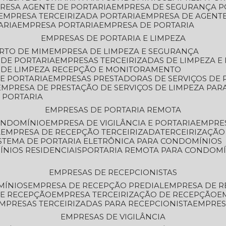
PRESA AGENTE DE PORTARIA
EMPRESA DE SEGURANÇA P
EMPRESA TERCEIRIZADA PORTARIA
EMPRESA DE AGENT
ARIA
EMPRESA PORTARIA
EMPRESA DE PORTARIA
EMPRESAS DE PORTARIA E LIMPEZA
ERTO DE MIM
EMPRESA DE LIMPEZA E SEGURANÇA
 DE PORTARIA
EMPRESAS TERCEIRIZADAS DE LIMPEZA E
S DE LIMPEZA RECEPÇÃO E MONITORAMENTO
DE PORTARIA
EMPRESAS PRESTADORAS DE SERVIÇOS DE 
EMPRESA DE PRESTAÇÃO DE SERVIÇOS DE LIMPEZA PA
E PORTARIA
EMPRESAS DE PORTARIA REMOTA
CONDOMÍNIO
EMPRESA DE VIGILÂNCIA E PORTARIA
EMPRE
A
EMPRESA DE RECEPÇÃO TERCEIRIZADA
TERCEIRIZAÇÃ
ISTEMA DE PORTARIA ELETRÔNICA PARA CONDOMÍNIOS
ÍNIOS RESIDENCIAIS
PORTARIA REMOTA PARA CONDOMÍ
EMPRESAS DE RECEPCIONISTAS
MÍNIOS
EMPRESA DE RECEPÇÃO PREDIAL
EMPRESA DE 
DE RECEPÇÃO
EMPRESA TERCEIRIZAÇÃO DE RECEPÇÃO
EMPRESAS TERCEIRIZADAS PARA RECEPCIONISTA
EMPRE
EMPRESAS DE VIGILÂNCIA