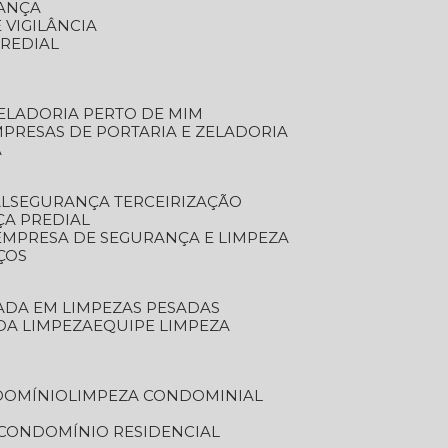
RANÇA
 VIGILÂNCIA
PREDIAL
ZELADORIA PERTO DE MIM
MPRESAS DE PORTARIA E ZELADORIA
A
AL
SEGURANÇA TERCEIRIZAÇÃO
ÇA PREDIAL
EMPRESA DE SEGURANÇA E LIMPEZA
ÇOS
ZADA EM LIMPEZAS PESADAS
 DA LIMPEZA
EQUIPE LIMPEZA
DOMÍNIO
LIMPEZA CONDOMINIAL
 CONDOMÍNIO RESIDENCIAL