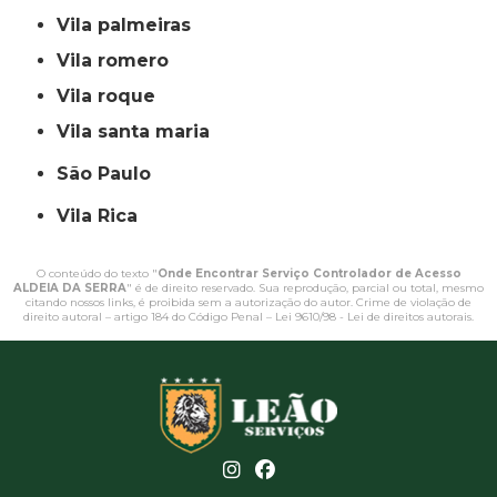
vila palmeiras
vila romero
vila roque
vila santa maria
São Paulo
Vila Rica
O conteúdo do texto "
Onde Encontrar Serviço Controlador de Acesso
ALDEIA DA SERRA
" é de direito reservado. Sua reprodução, parcial ou total, mesmo
citando nossos links, é proibida sem a autorização do autor. Crime de violação de
direito autoral – artigo 184 do Código Penal –
Lei 9610/98 - Lei de direitos autorais
.