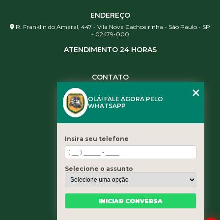
ENDEREÇO
R. Franklin do Amaral, 447 - Vila Nova Cachoeirinha - São Paulo - SP
- 02479-000
ATENDIMENTO 24 HORAS
CONTATO
(11) 3984-0344
OLÁ! FALE AGORA PELO
(11) 3461-5871
WHATSAPP
(11) 3984-0344
contato@leaoservicos.com.br
Insira seu telefone
MENU
Home
Selecione o assunto
Quem somos
Serviços
Blog
INICIAR CONVERSA
Contato