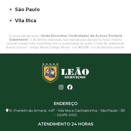
São Paulo
Vila Rica
O conteúdo do texto "
Onde Encontrar Controlador de Acesso Portaria
Guaianases
" é de direito reservado. Sua reprodução, parcial ou total, mesmo
citando nossos links, é proibida sem a autorização do autor. Crime de violação de
direito autoral – artigo 184 do Código Penal –
Lei 9610/98 - Lei de direitos autorais
.
ENDEREÇO
R. Franklin do Amaral, 447 - Vila Nova Cachoeirinha - São Paulo - SP
- 02479-000
ATENDIMENTO 24 HORAS