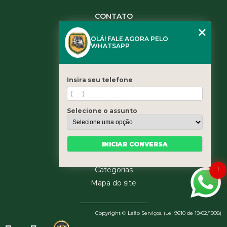
CONTATO
(11) 3984-0344
OLÁ! FALE AGORA PELO
(11) 3461-5871
WHATSAPP
(11) 3984-0344
contato@leaoservicos.com.br
Insira seu telefone
MENU
Home
Selecione o assunto
Quem somos
Serviços
Blog
INICIAR CONVERSA
Contato
1
Categorias
Mapa do site
Copyright © Leão Serviços. (Lei 9610 de 19/02/1998)