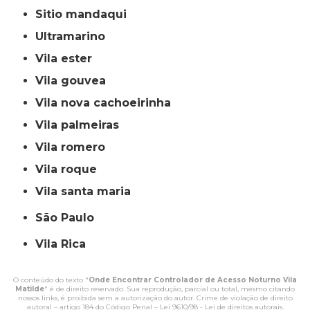
sitio mandaqui
ultramarino
vila ester
vila gouvea
vila nova cachoeirinha
vila palmeiras
vila romero
vila roque
vila santa maria
São Paulo
Vila Rica
O conteúdo do texto "
Onde Encontrar Controlador de Acesso Noturno Vila
Matilde
" é de direito reservado. Sua reprodução, parcial ou total, mesmo citando
nossos links, é proibida sem a autorização do autor. Crime de violação de direito
autoral – artigo 184 do Código Penal –
Lei 9610/98 - Lei de direitos autorais
.