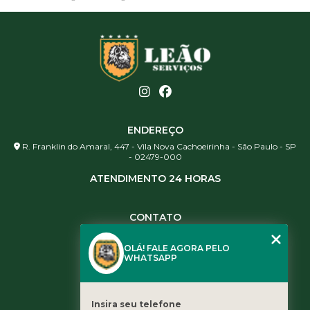
ENDEREÇO
R. Franklin do Amaral, 447 - Vila Nova Cachoeirinha - São Paulo - SP
- 02479-000
ATENDIMENTO 24 HORAS
CONTATO
(11) 3984-0344
OLÁ! FALE AGORA PELO
(11) 3461-5871
WHATSAPP
(11) 3984-0344
contato@leaoservicos.com.br
Insira seu telefone