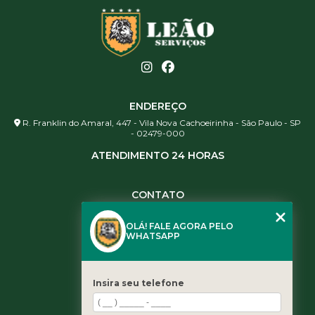
ENDEREÇO
R. Franklin do Amaral, 447 - Vila Nova Cachoeirinha - São Paulo - SP
- 02479-000
ATENDIMENTO 24 HORAS
CONTATO
(11) 3984-0344
OLÁ! FALE AGORA PELO
(11) 3461-5871
WHATSAPP
(11) 3984-0344
contato@leaoservicos.com.br
Insira seu telefone
MENU