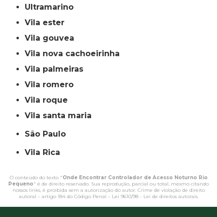
ultramarino
vila ester
vila gouvea
vila nova cachoeirinha
vila palmeiras
vila romero
vila roque
vila santa maria
São Paulo
Vila Rica
O conteúdo do texto "
Onde Encontrar Controlador de Acesso Noturno Rio
Pequeno
" é de direito reservado. Sua reprodução, parcial ou total, mesmo citando
nossos links, é proibida sem a autorização do autor. Crime de violação de direito
autoral – artigo 184 do Código Penal –
Lei 9610/98 - Lei de direitos autorais
.