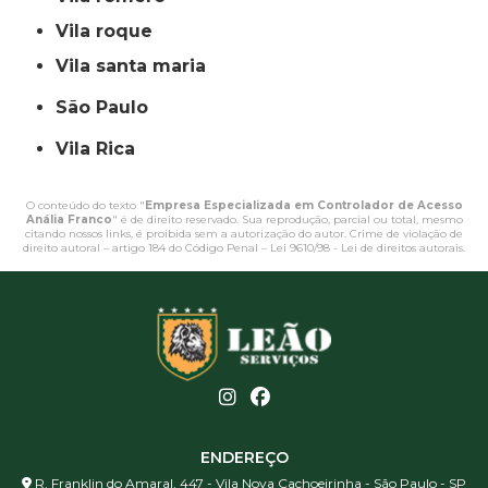
vila roque
vila santa maria
São Paulo
Vila Rica
O conteúdo do texto "
Empresa Especializada em Controlador de Acesso
Anália Franco
" é de direito reservado. Sua reprodução, parcial ou total, mesmo
citando nossos links, é proibida sem a autorização do autor. Crime de violação de
direito autoral – artigo 184 do Código Penal –
Lei 9610/98 - Lei de direitos autorais
.
ENDEREÇO
R. Franklin do Amaral, 447 - Vila Nova Cachoeirinha - São Paulo - SP