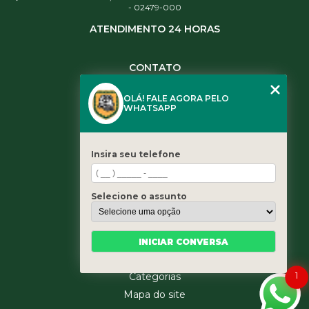
- 02479-000
ATENDIMENTO 24 HORAS
CONTATO
(11) 3984-0344
OLÁ! FALE AGORA PELO
(11) 3461-5871
WHATSAPP
(11) 3984-0344
contato@leaoservicos.com.br
Insira seu telefone
MENU
Home
Selecione o assunto
Quem somos
Serviços
Blog
INICIAR CONVERSA
Contato
1
Categorias
Mapa do site