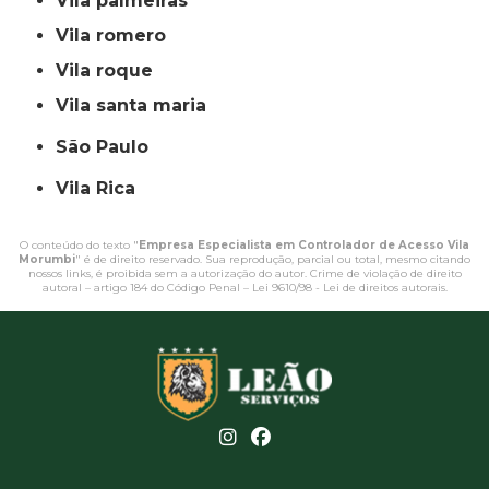
vila palmeiras
vila romero
vila roque
vila santa maria
São Paulo
Vila Rica
O conteúdo do texto "
Empresa Especialista em Controlador de Acesso Vila
Morumbi
" é de direito reservado. Sua reprodução, parcial ou total, mesmo citando
nossos links, é proibida sem a autorização do autor. Crime de violação de direito
autoral – artigo 184 do Código Penal –
Lei 9610/98 - Lei de direitos autorais
.