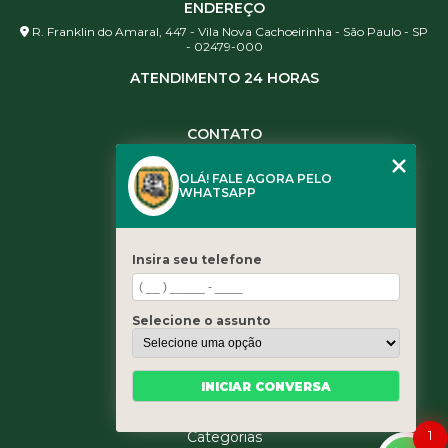
ENDEREÇO
R. Franklin do Amaral, 447 - Vila Nova Cachoeirinha - São Paulo - SP
- 02479-000
ATENDIMENTO 24 HORAS
CONTATO
(11) 3984-0344
OLÁ! FALE AGORA PELO
(11) 3461-5871
WHATSAPP
(11) 3984-0344
contato@leaoservicos.com.br
Insira seu telefone
MENU
Home
Selecione o assunto
Quem somos
Serviços
Blog
INICIAR CONVERSA
Contato
1
Categorias